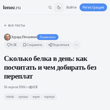
lenec
.
ru
Войти
Регистрация
← все посты
Эдуард Песцовин
Подписаться
4.1K
Сохранить
Поделиться
Сколько белка в день: как
посчитать и чем добирать без
переплат
26 апреля 2026 г.
·
12K
#belok
#pitanie
#sport
#sportpit