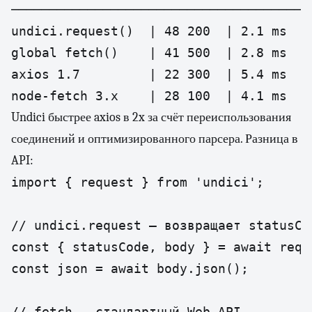
────────────────────────────────────────
undici.request()  | 48 200  | 2.1 ms    
global fetch()    | 41 500  | 2.8 ms    
axios 1.7         | 22 300  | 5.4 ms    
node-fetch 3.x    | 28 100  | 4.1 ms   
Undici быстрее axios в 2x за счёт переиспользования
соединений и оптимизированного парсера. Разница в
API:
import { request } from 'undici';

// undici.request — возвращает statusCo
const { statusCode, body } = await requ
const json = await body.json();

// fetch — стандартный Web API
