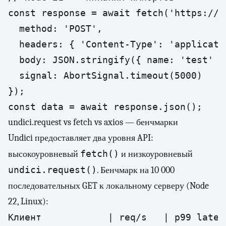
const response = await fetch('https://a
  method: 'POST',

  headers: { 'Content-Type': 'applicatio
  body: JSON.stringify({ name: 'test' })
  signal: AbortSignal.timeout(5000)

});

const data = await response.json();
undici.request vs fetch vs axios — бенчмарки
Undici предоставляет два уровня API:
fetch()
высокоуровневый
и низкоуровневый
undici.request()
. Бенчмарк на 10 000
последовательных GET к локальному серверу (Node
22, Linux):
Клиент            | req/s   | p99 latenc