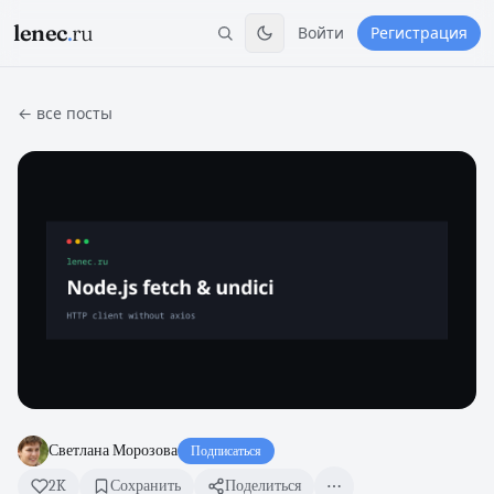
lenec
.
ru
Войти
Регистрация
← все посты
Светлана Морозова
Подписаться
2K
Сохранить
Поделиться