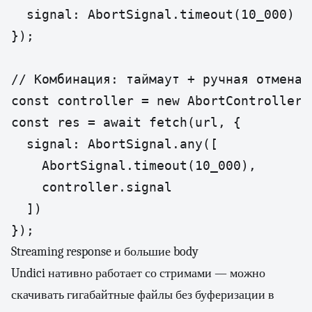
  signal: AbortSignal.timeout(10_000)

});

// Комбинация: таймаут + ручная отмена (
const controller = new AbortController()
const res = await fetch(url, {

  signal: AbortSignal.any([

    AbortSignal.timeout(10_000),

    controller.signal

  ])

});
Streaming response и большие body
Undici нативно работает со стримами — можно
скачивать гигабайтные файлы без буферизации в