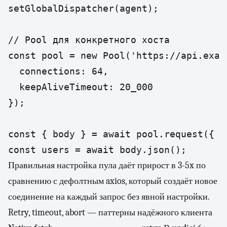
setGlobalDispatcher(agent);

// Pool для конкретного хоста

const pool = new Pool('https://api.examp
  connections: 64,

  keepAliveTimeout: 20_000

});

const { body } = await pool.request({ p
const users = await body.json();
Правильная настройка пула даёт прирост в 3-5x по
сравнению с дефолтным axios, который создаёт новое
соединение на каждый запрос без явной настройки.
Retry, timeout, abort — паттерны надёжного клиента