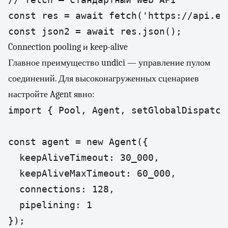
const res = await fetch('https://api.ex
const json2 = await res.json();
Connection pooling и keep-alive
Главное преимущество undici — управление пулом
соединений. Для высоконагруженных сценариев
настройте Agent явно:
import { Pool, Agent, setGlobalDispatch
const agent = new Agent({

  keepAliveTimeout: 30_000,

  keepAliveMaxTimeout: 60_000,

  connections: 128,

  pipelining: 1

});
