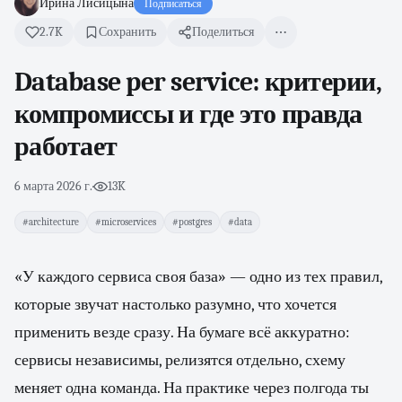
Ирина Лисицына
Подписаться
2.7K
Сохранить
Поделиться
Database per service: критерии,
компромиссы и где это правда
работает
6 марта 2026 г.
·
13K
#architecture
#microservices
#postgres
#data
«У каждого сервиса своя база» — одно из тех правил,
которые звучат настолько разумно, что хочется
применить везде сразу. На бумаге всё аккуратно:
сервисы независимы, релизятся отдельно, схему
меняет одна команда. На практике через полгода ты