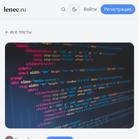
lenec
.
ru
Войти
Регистрация
← все посты