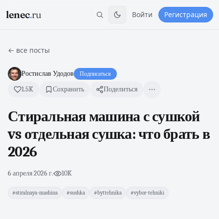
lenec
.
ru
Войти
Регистрация
← все посты
Ростислав Удодов
Подписаться
1.5K
Сохранить
Поделиться
Стиральная машина с сушкой
vs отдельная сушка: что брать в
2026
6 апреля 2026 г.
·
10K
#stiralnaya-mashina
#sushka
#byttehnika
#vybor-tehniki