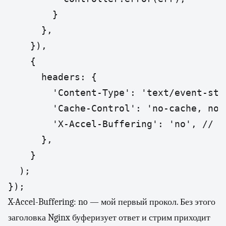
        }

      },

    }),

    {

      headers: {

        'Content-Type': 'text/event-stre
        'Cache-Control': 'no-cache, no-t
        'X-Accel-Buffering': 'no', // в
      },

    }

  );

});
X-Accel-Buffering: no — мой первый прокол. Без этого
заголовка Nginx буферизует ответ и стрим приходит