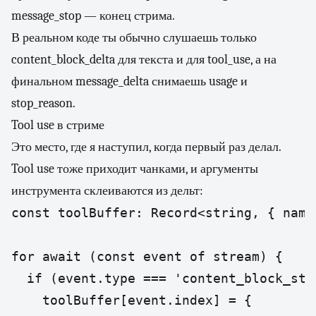
message_stop — конец стрима.
В реальном коде ты обычно слушаешь только
content_block_delta для текста и для tool_use, а на
финальном message_delta снимаешь usage и
stop_reason.
Tool use в стриме
Это место, где я наступил, когда первый раз делал.
Tool use тоже приходит чанками, и аргументы
инструмента склеиваются из дельт:
const toolBuffer: Record<string, { name
for await (const event of stream) {

  if (event.type === 'content_block_sta
    toolBuffer[event.index] = {
