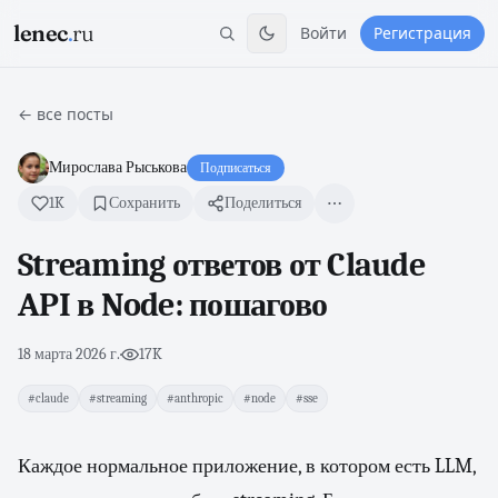
lenec
.
ru
Войти
Регистрация
← все посты
Мирослава Рыськова
Подписаться
1K
Сохранить
Поделиться
Streaming ответов от Claude
API в Node: пошагово
18 марта 2026 г.
·
17K
#claude
#streaming
#anthropic
#node
#sse
Каждое нормальное приложение, в котором есть LLM,