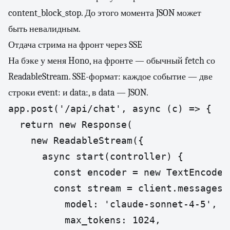
content_block_stop. До этого момента JSON может
быть невалидным.
Отдача стрима на фронт через SSE
На бэке у меня Hono, на фронте — обычный fetch со
ReadableStream. SSE-формат: каждое событие — две
строки event: и data:, в data — JSON.
app.post('/api/chat', async (c) => {

  return new Response(

    new ReadableStream({

      async start(controller) {

        const encoder = new TextEncoder(
        const stream = client.messages.s
          model: 'claude-sonnet-4-5',

          max_tokens: 1024,
