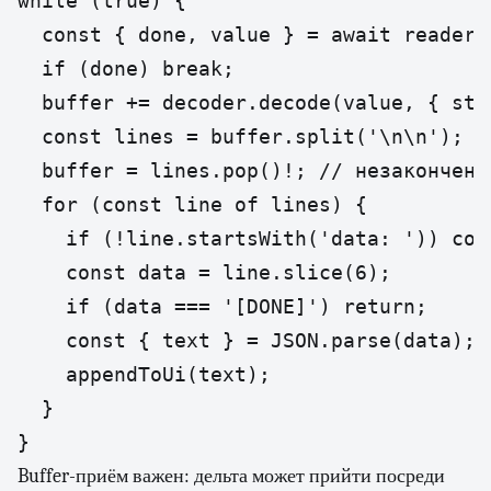
while (true) {

  const { done, value } = await reader.r
  if (done) break;

  buffer += decoder.decode(value, { stre
  const lines = buffer.split('\n\n');

  buffer = lines.pop()!; // незаконченн
  for (const line of lines) {

    if (!line.startsWith('data: ')) cont
    const data = line.slice(6);

    if (data === '[DONE]') return;

    const { text } = JSON.parse(data);

    appendToUi(text);

  }

}
Buffer-приём важен: дельта может прийти посреди