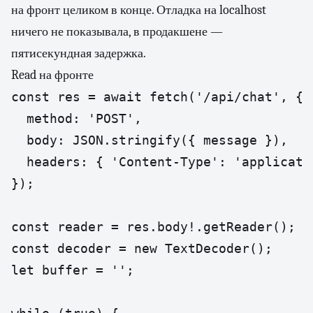
на фронт целиком в конце. Отладка на localhost
ничего не показывала, в продакшене —
пятисекундная задержка.
Read на фронте
const res = await fetch('/api/chat', {

  method: 'POST',

  body: JSON.stringify({ message }),

  headers: { 'Content-Type': 'applicatio
});

const reader = res.body!.getReader();

const decoder = new TextDecoder();

let buffer = '';
