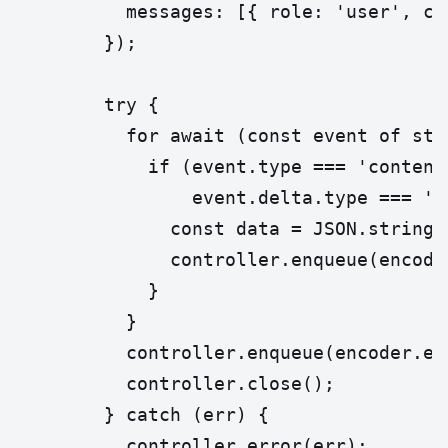
          messages: [{ role: 'user', co
        });

        try {

          for await (const event of stre
            if (event.type === 'content
                event.delta.type === 'te
              const data = JSON.stringi
              controller.enqueue(encode
            }

          }

          controller.enqueue(encoder.en
          controller.close();

        } catch (err) {

          controller.error(err);
