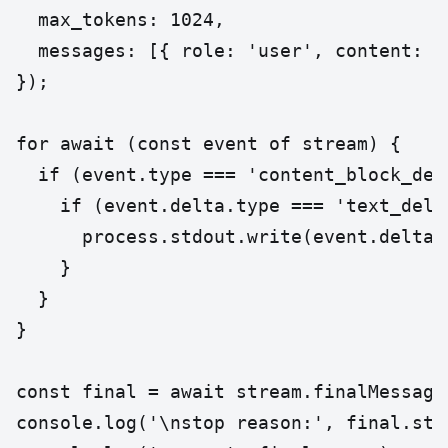
  max_tokens: 1024,

  messages: [{ role: 'user', content: '
});

for await (const event of stream) {

  if (event.type === 'content_block_delt
    if (event.delta.type === 'text_delta
      process.stdout.write(event.delta.t
    }

  }

}

const final = await stream.finalMessage(
console.log('\nstop reason:', final.stop