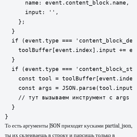
      name: event.content_block.name,

      input: '',

    };

  }

  if (event.type === 'content_block_del
    toolBuffer[event.index].input += ev
  }

  if (event.type === 'content_block_sto
    const tool = toolBuffer[event.index]
    const args = JSON.parse(tool.input);
    // тут вызываем инструмент с args

  }

}
То есть аргументы JSON приходят кусками partial_json,
ты их склеиваешь в строку и парсишь только в