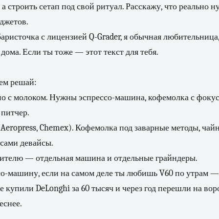
 а строить сетап под свой ритуал. Расскажу, что реально н
джетов.
баристочка с лицензией Q-Grader, я обычная любительница,
дома. Если ты тоже — этот текст для тебя.
ем решай:
но с молоком. Нужны эспрессо-машина, кофемолка с фоку
 питчер.
 Aeropress, Chemex). Кофемолка под заварные методы, чай
 сами девайсы.
илителю — отдельная машина и отдельные грайндеры.
о-машину, если на самом деле ты любишь V60 по утрам — 
е купили DeLonghi за 60 тысяч и через год перешли на вор
еснее.