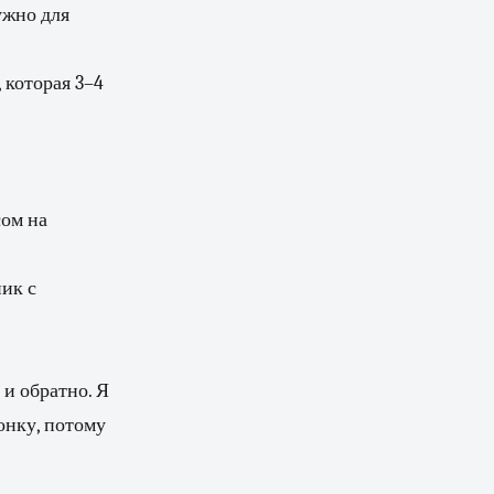
ужно для
 которая 3–4
сом на
ник с
и обратно. Я
онку, потому