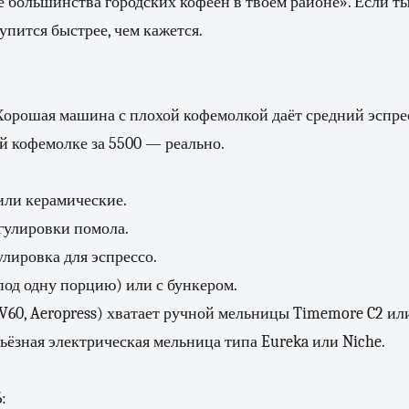
 большинства городских кофеен в твоём районе». Если т
упится быстрее, чем кажется.
 Хорошая машина с плохой кофемолкой даёт средний эспр
й кофемолке за 5500 — реально.
или керамические.
гулировки помола.
улировка для эспрессо.
 под одну порцию) или с бункером.
V60, Aeropress) хватает ручной мельницы Timemore C2 или 
ьёзная электрическая мельница типа Eureka или Niche.
: