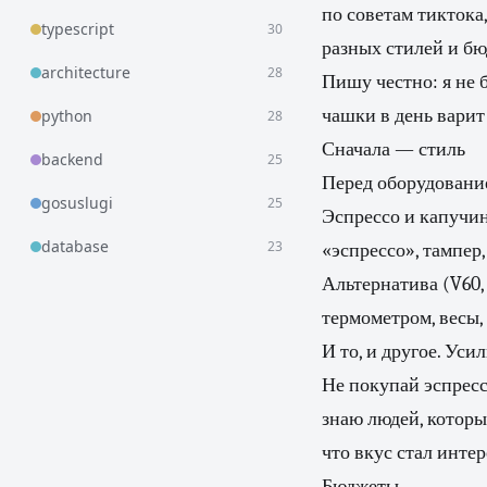
по советам тиктока,
typescript
30
разных стилей и бю
architecture
28
Пишу честно: я не 
чашки в день варит 
python
28
Сначала — стиль
backend
25
Перед оборудовани
gosuslugi
25
Эспрессо и капучи
database
23
«эспрессо», тампер,
Альтернатива (V60,
термометром, весы,
И то, и другое. Ус
Не покупай эспресс
знаю людей, которы
что вкус стал интер
Бюджеты