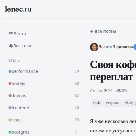
lenec
.
ru
← все посты
Лента
Все теги
Лолита Чирковская
ТЕМЫ
Своя кофе
performance
70
переплат
nodejs
68
7 марта 2026 г.
·
12K
devops
62
#kofe
#espresso
#kofejn
frontend
40
react
39
Я уже несколько л
ничем не уступает 
postgres
31