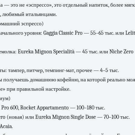
а — это не «эспрессо», это отдельный напиток, более мяг
, любимый итальянцами.
домашний эспрессо)
чального уровня: Gaggia Classic Pro — 55–65 тыс. или Lel
молка: Eureka Mignon Specialità — 45 тыс. или Niche Zero
ы: тампер, питчер, темпинг-мат, прочее — 4–5 тыс.
ты получаешь домашнюю кофейню, на которой реально мож
фе» при правильной настройке.
миум)
ec Pro 600, Rocket Appartamento — 100–180 тыс.
ro (новая) или Eureka Mignon Single Dose — 70–100 тыс.
Acaia.