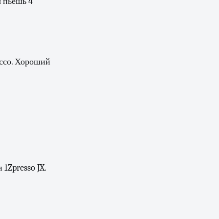
ы пьёшь 4
ессо. Хороший
1Zpresso JX.