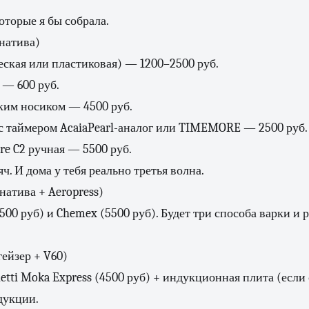
оторые я бы собрала.
рнатива)
еская или пластиковая) — 1200–2500 руб.
— 600 руб.
ким носиком — 4500 руб.
с таймером AcaiaPearl-аналог или TIMEMORE — 2500 руб.
e C2 ручная — 5500 руб.
яч. И дома у тебя реально третья волна.
натива + Aeropress)
500 руб) и Chemex (5500 руб). Будет три способа варки и 
гейзер + V60)
etti Moka Express (4500 руб) + индукционная плита (если 
дукции.