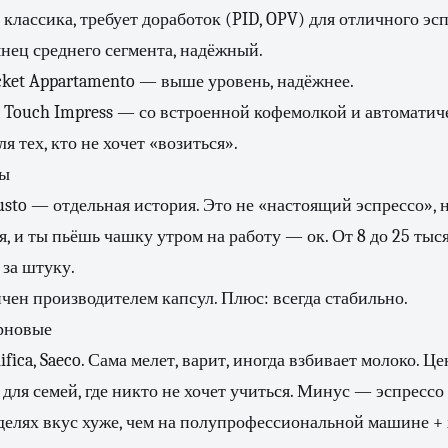
— классика, требует доработок (PID, OPV) для отличного эс
янец среднего сегмента, надёжный.
Rocket Appartamento — выше уровень, надёжнее.
sta Touch Impress — со встроенной кофемолкой и автомати
я тех, кто не хочет «возиться».
ны
usto — отдельная история. Это не «настоящий эспрессо», н
я, и ты пьёшь чашку утром на работу — ок. От 8 до 25 тыс
 за штуку.
чен производителем капсул. Плюс: всегда стабильно.
рновые
ifica, Saeco. Сама мелет, варит, иногда взбивает молоко. Це
 для семей, где никто не хочет учиться. Минус — эспрессо
оделях вкус хуже, чем на полупрофессиональной машине 