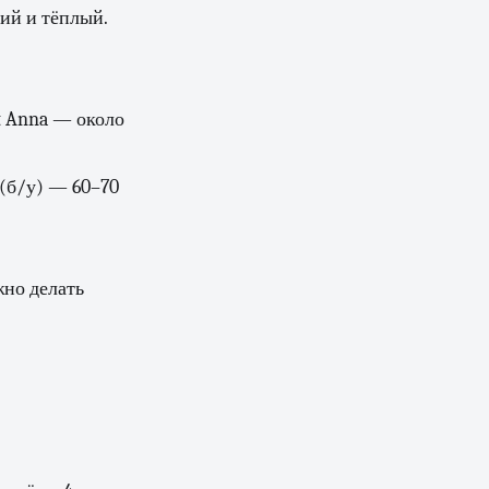
кий и тёплый.
it Anna — около
 (б/у) — 60–70
но делать