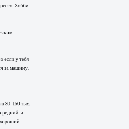
прессо. Хобби.
ческим
о если у тебя
яч за машину,
на 30–150 тыс.
 средний, и
+ хороший