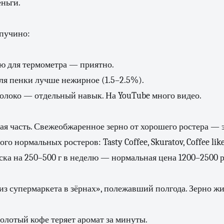
еньги.
пучино:
ю для термометра — приятно.
ля пенки лучше нежирное (1.5–2.5%).
олоко — отдельный навык. На YouTube много видео.
я часть. Свежеобжаренное зерно от хорошего ростера — 
го нормальных ростеров: Tasty Coffee, Skuratov, Coffee like,
иска на 250–500 г в неделю — нормальная цена 1200–2500 р
из супермаркета в зёрнах», полежавший полгода. Зерно жи
олотый кофе теряет аромат за минуты.