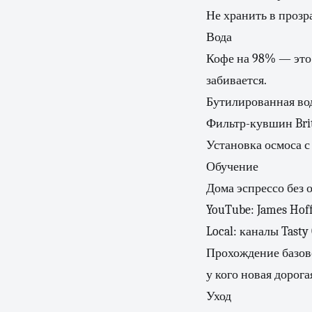
Не хранить в прозр
Вода
Кофе на 98% — это 
забивается.
Бутилированная во
Фильтр-кувшин Brit
Установка осмоса 
Обучение
Дома эспрессо без 
YouTube: James Hof
Local: каналы Tasty 
Прохождение базово
у кого новая дорог
Уход