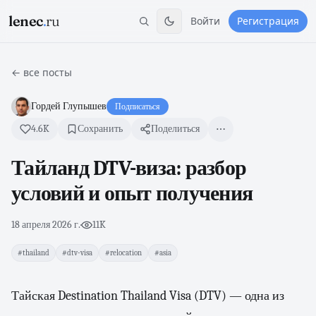
lenec
.
ru
Войти
Регистрация
← все посты
Гордей Глупышев
Подписаться
4.6K
Сохранить
Поделиться
Тайланд DTV-виза: разбор
условий и опыт получения
18 апреля 2026 г.
·
11K
#thailand
#dtv-visa
#relocation
#asia
Тайская Destination Thailand Visa (DTV) — одна из