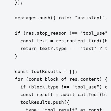
    });

    messages.push({ role: "assistant", 
    if (res.stop_reason !== "tool_use") 
      const text = res.content.find((b)
      return text?.type === "text" ? tex
    }

    const toolResults = [];

    for (const block of res.content) {

      if (block.type !== "tool_use") con
      const result = await callTool(blo
      toolResults.push({

        type: "tool_result" as const,
