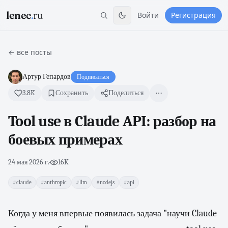
lenec
.
ru
Войти
Регистрация
← все посты
Артур Гепардов
Подписаться
3.8K
Сохранить
Поделиться
Tool use в Claude API: разбор на
боевых примерах
24 мая 2026 г.
·
16K
#claude
#anthropic
#llm
#nodejs
#api
Когда у меня впервые появилась задача "научи Claude