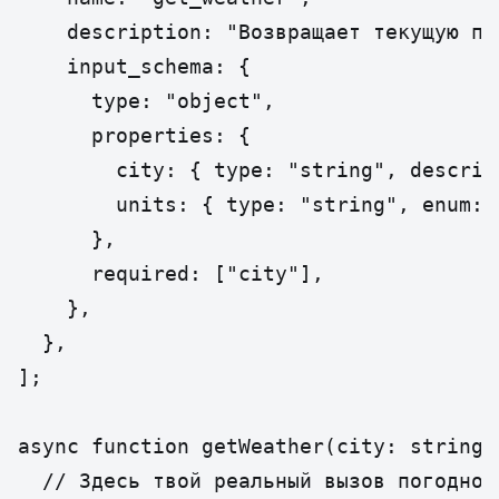
    description: "Возвращает текущую по
    input_schema: {

      type: "object",

      properties: {

        city: { type: "string", descrip
        units: { type: "string", enum: 
      },

      required: ["city"],

    },

  },

];

async function getWeather(city: string,
  // Здесь твой реальный вызов погодного