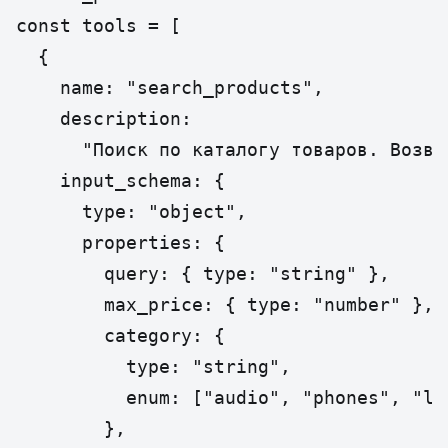
const tools = [

  {

    name: "search_products",

    description:

      "Поиск по каталогу товаров. Возвр
    input_schema: {

      type: "object",

      properties: {

        query: { type: "string" },

        max_price: { type: "number" },

        category: {

          type: "string",

          enum: ["audio", "phones", "la
        },
