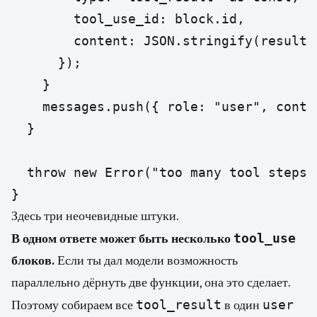
        tool_use_id: block.id,

        content: JSON.stringify(result),
      });

    }

    messages.push({ role: "user", conte
  }

  throw new Error("too many tool steps")
}
Здесь три неочевидные штуки.
tool_use
В одном ответе может быть несколько
блоков.
Если ты дал модели возможность
параллельно дёрнуть две функции, она это сделает.
tool_result
user
Поэтому собираем все
в один