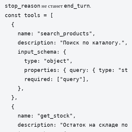
stop_reason
end_turn
не станет
.
const tools = [

  {

    name: "search_products",

    description: "Поиск по каталогу.",

    input_schema: {

      type: "object",

      properties: { query: { type: "stri
      required: ["query"],

    },

  },

  {

    name: "get_stock",

    description: "Остаток на складе по S