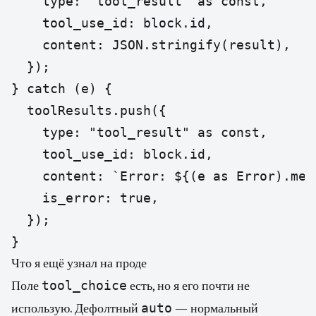
    type: "tool_result" as const,

    tool_use_id: block.id,

    content: JSON.stringify(result),

  });

} catch (e) {

  toolResults.push({

    type: "tool_result" as const,

    tool_use_id: block.id,

    content: `Error: ${(e as Error).mess
    is_error: true,

  });

}
Что я ещё узнал на проде
tool_choice
Поле
есть, но я его почти не
auto
использую. Дефолтный
— нормальный