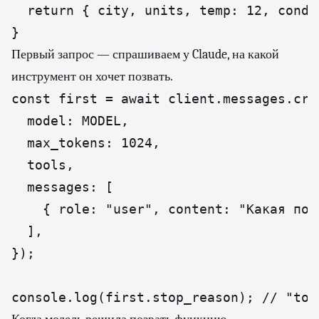
  return { city, units, temp: 12, condi
}
Первый запрос — спрашиваем у Claude, на какой
инструмент он хочет позвать.
const first = await client.messages.crea
  model: MODEL,

  max_tokens: 1024,

  tools,

  messages: [

    { role: "user", content: "Какая пог
  ],

});

console.log(first.stop_reason); // "too