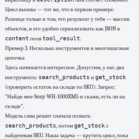
Цикл вызова — тот же, что в первом примере.
Разница только в том, что результат у тебя — массив
объектов, и его удобно сериализовать как JSON в
content
tool_result
поля
.
Пример 3. Несколько инструментов и многошаговая
цепочка
Здесь начинается интересное. Допустим, у нас два
search_products
get_stock
инструмента:
и
(проверить остаток на складе по SKU). Запрос:
"Найди мне Sony WH-1000XM5 и скажи, есть ли на
складе".
Модель сама решит сначала позвать
search_products
get_stock
, потом
с
найденным SKU. Наша задача — крутить цикл, пока