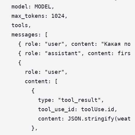
  model: MODEL,

  max_tokens: 1024,

  tools,

  messages: [

    { role: "user", content: "Какая пог
    { role: "assistant", content: first.
    {

      role: "user",

      content: [

        {

          type: "tool_result",

          tool_use_id: toolUse.id,

          content: JSON.stringify(weathe
        },
