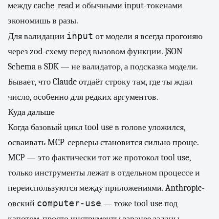
между cache_read и обычными input-токенами
экономишь в разы.
input
Для валидации
от модели я всегда прогоняю
через zod-схему перед вызовом функции. JSON
Schema в SDK — не валидатор, а подсказка модели.
Бывает, что Claude отдаёт строку там, где ты ждал
число, особенно для редких аргументов.
Куда дальше
Когда базовый цикл tool use в голове уложился,
осваивать MCP-серверы становится сильно проще.
MCP — это фактически тот же протокол tool use,
только инструменты лежат в отдельном процессе и
переиспользуются между приложениями. Anthropic-
computer-use
овский
— тоже tool use под
капотом, просто инструменты заранее заданы