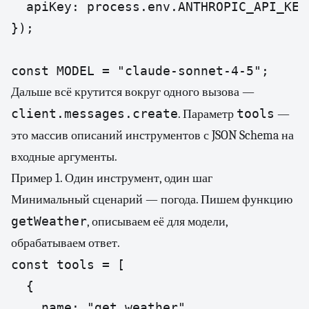
  apiKey: process.env.ANTHROPIC_API_KEY,
});

const MODEL = "claude-sonnet-4-5";
Дальше всё крутится вокруг одного вызова —
client.messages.create
tools
. Параметр
—
это массив описаний инструментов с JSON Schema на
входные аргументы.
Пример 1. Один инструмент, один шаг
Минимальный сценарий — погода. Пишем функцию
getWeather
, описываем её для модели,
обрабатываем ответ.
const tools = [

  {

    name: "get_weather",
