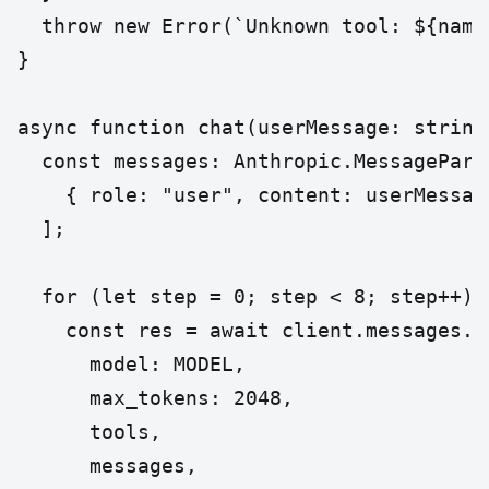
  throw new Error(`Unknown tool: ${name}
}

async function chat(userMessage: string)
  const messages: Anthropic.MessageParam
    { role: "user", content: userMessage
  ];

  for (let step = 0; step < 8; step++) {
    const res = await client.messages.cr
      model: MODEL,

      max_tokens: 2048,

      tools,

      messages,
