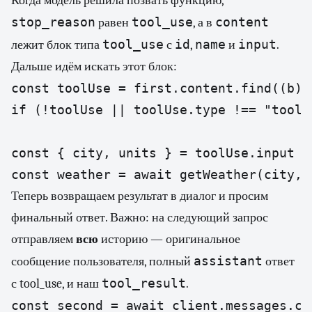
Когда модель решила позвать функцию,
stop_reason
tool_use
content
равен
, а в
tool_use
id
name
input
лежит блок типа
с
,
и
.
Дальше идём искать этот блок:
const toolUse = first.content.find((b) 
if (!toolUse || toolUse.type !== "tool_
const { city, units } = toolUse.input a
const weather = await getWeather(city, 
Теперь возвращаем результат в диалог и просим
финальный ответ. Важно: на следующий запрос
отправляем
всю
историю — оригинальное
assistant
сообщение пользователя, полный
ответ
tool_result
с tool_use, и наш
.
const second = await client.messages.cre