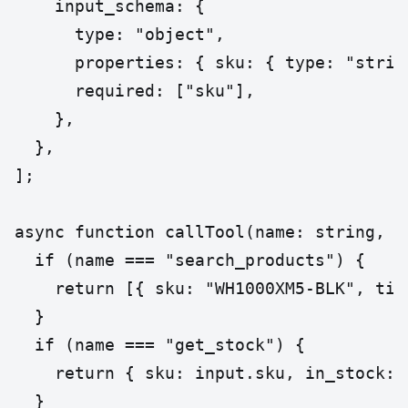
    input_schema: {

      type: "object",

      properties: { sku: { type: "string
      required: ["sku"],

    },

  },

];

async function callTool(name: string, in
  if (name === "search_products") {

    return [{ sku: "WH1000XM5-BLK", tit
  }

  if (name === "get_stock") {

    return { sku: input.sku, in_stock: 3
  }
