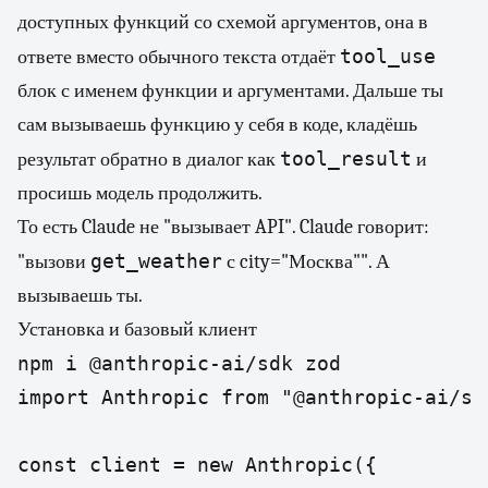
доступных функций со схемой аргументов, она в
tool_use
ответе вместо обычного текста отдаёт
блок с именем функции и аргументами. Дальше ты
сам вызываешь функцию у себя в коде, кладёшь
tool_result
результат обратно в диалог как
и
просишь модель продолжить.
То есть Claude не "вызывает API". Claude говорит:
get_weather
"вызови
с city="Москва"". А
вызываешь ты.
Установка и базовый клиент
npm i @anthropic-ai/sdk zod
import Anthropic from "@anthropic-ai/sdk
const client = new Anthropic({
