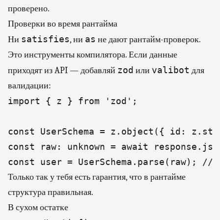
проверено.
Проверки во время рантайма
satisfies
as
Ни
, ни
не дают рантайм-проверок.
Это инструменты компилятора. Если данные
zod
valibot
приходят из API — добавляй
или
для
валидации:
import { z } from 'zod';

const UserSchema = z.object({ id: z.str
const raw: unknown = await response.json
const user = UserSchema.parse(raw); // 
Только так у тебя есть гарантия, что в рантайме
структура правильная.
В сухом остатке