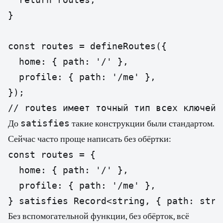
}

const routes = defineRoutes({

  home: { path: '/' },

  profile: { path: '/me' },

});

// routes имеет точный тип всех ключей
satisfies
До
такие конструкции были стандартом.
Сейчас часто проще написать без обёртки:
const routes = {

  home: { path: '/' },

  profile: { path: '/me' },

} satisfies Record<string, { path: stri
Без вспомогательной функции, без обёрток, всё