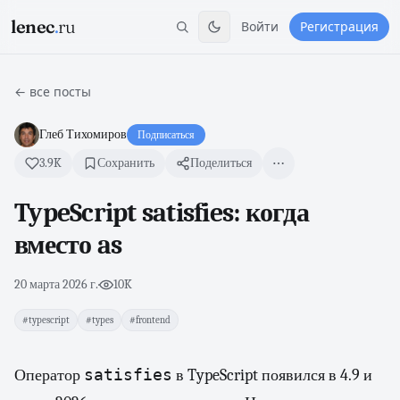
lenec
.
ru
Войти
Регистрация
← все посты
Глеб Тихомиров
Подписаться
3.9K
Сохранить
Поделиться
TypeScript satisfies: когда
вместо as
20 марта 2026 г.
·
10K
#typescript
#types
#frontend
satisfies
Оператор
в TypeScript появился в 4.9 и