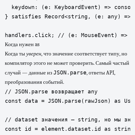
  keydown: (e: KeyboardEvent) => console
} satisfies Record<string, (e: any) => v
handlers.click; // (e: MouseEvent) => v
Когда нужен as
Когда ты
уверен
, что значение соответствует типу, но
компилятор этого не может проверить. Самый частый
JSON.parse
случай — данные из
, ответы API,
преобразования событий.
// JSON.parse возвращает any

const data = JSON.parse(rawJson) as User
// dataset значения — string, но мы знае
const id = element.dataset.id as string;