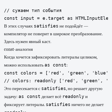
// сужаем тип события

const input = e.target as HTMLInputElem
satisfies
В этих случаях
не подойдёт —
компилятор не поверит в широкое преобразование.
Здесь нужен явный каст.
const-аналогия
Когда хочется зафиксировать литералы целиком,
as const
можно использовать
:
const colors = ['red', 'green', 'blue'] 
// colors: readonly ['red', 'green', 'b
satisfies
Это пересекается с
, но решает другую
as const
readonly
задачу:
делает всё
и
satisfies
фиксирует литералы.
ничего не делает