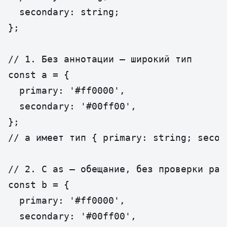
  secondary: string;

};

// 1. Без аннотации — широкий тип

const a = {

  primary: '#ff0000',

  secondary: '#00ff00',

};

// a имеет тип { primary: string; second
// 2. С as — обещание, без проверки расш
const b = {

  primary: '#ff0000',

  secondary: '#00ff00',
