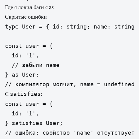
Где я ловил баги с as
Скрытые ошибки
type User = { id: string; name: string }
const user = {

  id: '1',

  // забыли name

} as User;

// компилятор молчит, name = undefined 
satisfies
С
:
const user = {

  id: '1',

} satisfies User;

// ошибка: свойство 'name' отсутствует