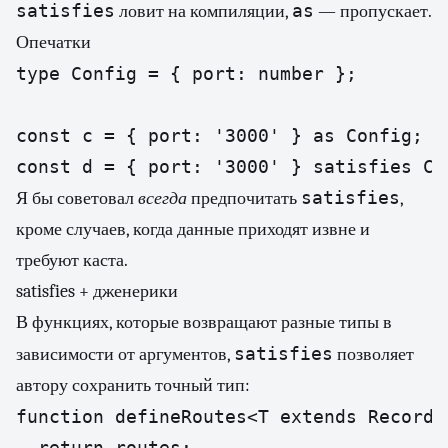
satisfies
as
ловит на компиляции,
— пропускает.
Опечатки
type Config = { port: number };

const c = { port: '3000' } as Config; /
const d = { port: '3000' } satisfies Co
satisfies
Я бы советовал
всегда
предпочитать
,
кроме случаев, когда данные приходят извне и
требуют каста.
satisfies + дженерики
В функциях, которые возвращают разные типы в
satisfies
зависимости от аргументов,
позволяет
автору сохранить точный тип:
function defineRoutes<T extends Record<
  return routes;
