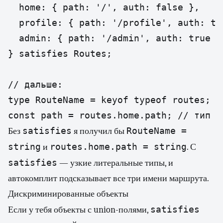
  home: { path: '/', auth: false },

  profile: { path: '/profile', auth: tru
  admin: { path: '/admin', auth: true },
} satisfies Routes;

// дальше:

type RouteName = keyof typeof routes; /
const path = routes.home.path; // тип '
satisfies
RouteName =
Без
я получил бы
string
routes.home.path = string
и
. С
satisfies
— узкие литеральные типы, и
автокомплит подсказывает все три имени маршрута.
Дискриминированные объекты
satisfies
Если у тебя объекты с union-полями,