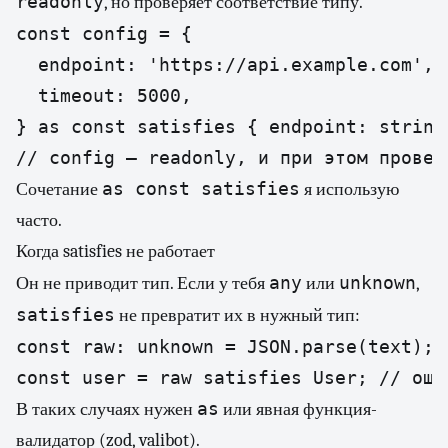
readonly
, но проверяет соответствие типу.
const config = {

  endpoint: 'https://api.example.com',

  timeout: 5000,

} as const satisfies { endpoint: string
// config — readonly, и при этом провер
as const satisfies
Сочетание
я использую
часто.
Когда satisfies не работает
any
unknown
Он не приводит тип. Если у тебя
или
,
satisfies
не превратит их в нужный тип:
const raw: unknown = JSON.parse(text);

const user = raw satisfies User; // оши
as
В таких случаях нужен
или явная функция-
валидатор (zod, valibot).