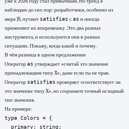
уже к 2026 году стал привычным. Но тренд я
наблюдаю до сих пор: разработчики, особенно из
satisfies
as
мира JS, путают
с
и иногда
применяют их вперемешку. Это два разных
инструмента, и используются они в разных
ситуациях. Покажу, когда какой и почему.
В чём разница в одном предложении
as
Оператор
утверждает «считай это значение
принадлежащим типу X», даже если ты не прав.
satisfies
Оператор
проверяет «соответствует ли
это значение типу X», но
сохраняет
точный исходный
тип значения.
На примере:
type Colors = {

  primary: string;
