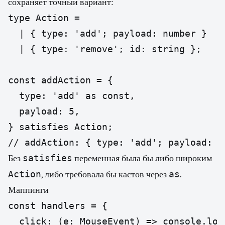
сохраняет точный вариант:
type Action =

  | { type: 'add'; payload: number }

  | { type: 'remove'; id: string };

const addAction = {

  type: 'add' as const,

  payload: 5,

} satisfies Action;

// addAction: { type: 'add'; payload: 5
satisfies
Без
переменная была бы либо широким
Action
as
, либо требовала бы кастов через
.
Маппинги
const handlers = {

  click: (e: MouseEvent) => console.log(