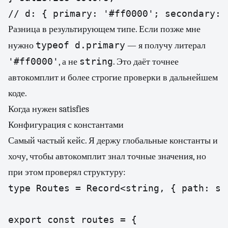
// d: { primary: '#ff0000'; secondary: 
Разница в результирующем типе. Если позже мне
typeof d.primary
нужно
— я получу литерал
'#ff0000'
string
, а не
. Это даёт точнее
автокомплит и более строгие проверки в дальнейшем
коде.
Когда нужен satisfies
Конфигурация с константами
Самый частый кейс. Я держу глобальные константы и
хочу, чтобы автокомплит знал точные значения, но
при этом проверял структуру:
type Routes = Record<string, { path: st
export const routes = {
