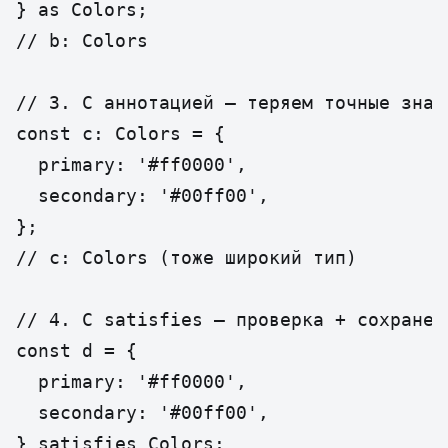
} as Colors;

// b: Colors

// 3. С аннотацией — теряем точные значе
const c: Colors = {

  primary: '#ff0000',

  secondary: '#00ff00',

};

// c: Colors (тоже широкий тип)

// 4. С satisfies — проверка + сохранени
const d = {

  primary: '#ff0000',

  secondary: '#00ff00',

} satisfies Colors;
