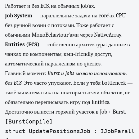
Работает и без ECS, на обычных Job'ах.
Job System
— параллельные задачи на core'ах CPU
без ручной возни с потоками. Тоже работает с
обычными MonoBehaviour'ами через NativeArray.
Entities (ECS)
— собственно архитектура: данные в
чанках по компонентам, кэш-friendly доступ,
автоматический параллелизм по queries.
Главный момент:
Burst и Jobs можно использовать
без ECS
. Это часто упускают. Если у тебя bottleneck —
тяжёлая математика на полторы тысячи объектов, не
обязательно переписывать игру под Entities.
Достаточно вынести горячий участок в Job + Burst.
[BurstCompile]

struct UpdatePositionsJob : IJobParallel