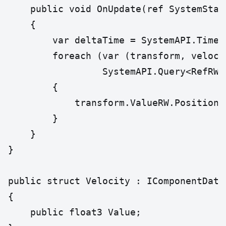
    public void OnUpdate(ref SystemState
    {

        var deltaTime = SystemAPI.Time.D
        foreach (var (transform, velocit
                 SystemAPI.Query<RefRW<
        {

            transform.ValueRW.Position 
        }

    }

}

public struct Velocity : IComponentData

{

    public float3 Value;
