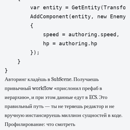
        var entity = GetEntity(Transfor
        AddComponent(entity, new EnemyDa
        {

            speed = authoring.speed,

            hp = authoring.hp

        });

    }

Авторинг кладёшь в SubScene. Получаешь
привычный workflow «прислонил префаб в
иерархию», и при этом данные едут в ECS. Это
правильный путь — ты не теряешь редактор и не
вручную инстансируешь миллион сущностей в коде.
Профилирование: что смотреть