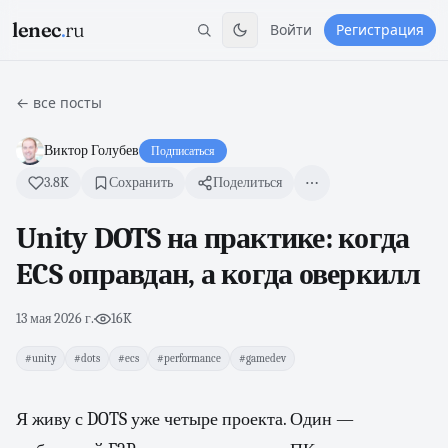
lenec
.
ru
Войти
Регистрация
← все посты
Виктор Голубев
Подписаться
3.8K
Сохранить
Поделиться
Unity DOTS на практике: когда
ECS оправдан, а когда оверкилл
13 мая 2026 г.
·
16K
#unity
#dots
#ecs
#performance
#gamedev
Я живу с DOTS уже четыре проекта. Один —