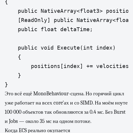
{

    public NativeArray<float3> positions
    [ReadOnly] public NativeArray<float3
    public float deltaTime;

    public void Execute(int index)

    {

        positions[index] += velocities[
    }

Это всё ещё MonoBehaviour-сцена. Но горячий цикл
уже работает на всех core'ах и со SIMD. На моём ноуте
100 000 объектов так обновляются за 0.4 мс. Без Burst
и Jobs — около 35 мс на одном потоке.
Когда ECS реально окупается