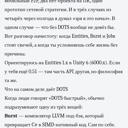
мобильный F2P, два пет-проекта на ПК, один
прототип сетевой стратегии. И в трёх случаях из
четырёх через полгода я думал «зря я это начал». В
одном случае — что без DOTS вообще не довёз бы.
Вот разговор начистоту: когда Entities, Burst и Jobs
стоят свечей, а когда ты усложняешь себе жизнь без
причины.
Ориентируюсь на Entities 1.x в Unity 6 (6000.x). Если
у тебя ещё 0.51 — там часть API другая, но философия
та же.
Что на самом деле даёт DOTS
Когда люди говорят «DOTS быстрый», обычно
подразумевают одну из трёх вещей:
Burst
— компилятор LLVM-под-бэк, который
превращает C# в SIMD-нативный код. Сам по себе.