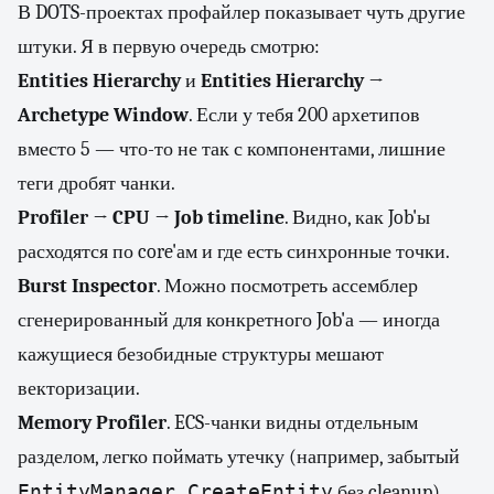
В DOTS-проектах профайлер показывает чуть другие
штуки. Я в первую очередь смотрю:
Entities Hierarchy
и
Entities Hierarchy →
Archetype Window
. Если у тебя 200 архетипов
вместо 5 — что-то не так с компонентами, лишние
теги дробят чанки.
Profiler → CPU → Job timeline
. Видно, как Job'ы
расходятся по core'ам и где есть синхронные точки.
Burst Inspector
. Можно посмотреть ассемблер
сгенерированный для конкретного Job'а — иногда
кажущиеся безобидные структуры мешают
векторизации.
Memory Profiler
. ECS-чанки видны отдельным
разделом, легко поймать утечку (например, забытый
EntityManager.CreateEntity
без cleanup).