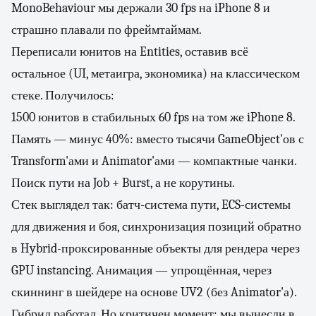
MonoBehaviour мы держали 30 fps на iPhone 8 и
страшно плавали по фреймтаймам.
Переписали юнитов на Entities, оставив всё
остальное (UI, метаигра, экономика) на классическом
стеке. Получилось:
1500 юнитов в стабильных 60 fps на том же iPhone 8.
Память — минус 40%: вместо тысячи GameObject'ов с
Transform'ами и Animator'ами — компактные чанки.
Поиск пути на Job + Burst, а не корутины.
Стек выглядел так: батч-система пути, ECS-системы
для движения и боя, синхронизация позиций обратно
в Hybrid-проксированные объекты для рендера через
GPU instancing. Анимация — упрощённая, через
скиннинг в шейдере на основе UV2 (без Animator'а).
Гибрид работал. Но критичен момент: мы вынесли в