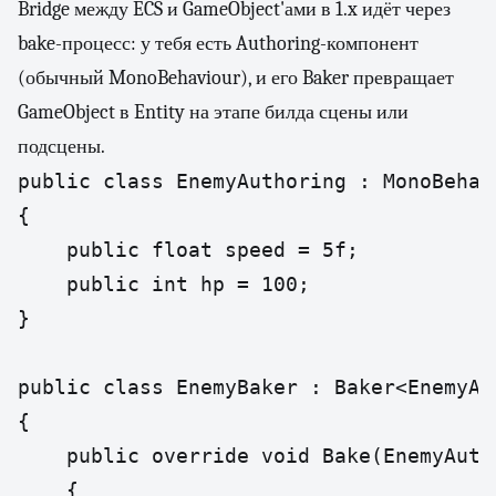
Bridge между ECS и GameObject'ами в 1.x идёт через
bake-процесс: у тебя есть Authoring-компонент
(обычный MonoBehaviour), и его Baker превращает
GameObject в Entity на этапе билда сцены или
подсцены.
public class EnemyAuthoring : MonoBehavi
{

    public float speed = 5f;

    public int hp = 100;

}

public class EnemyBaker : Baker<EnemyAut
{

    public override void Bake(EnemyAuth
    {
