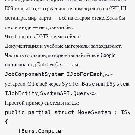
ECS только то, что реально не помещалось на CPU. UI,
метаигра, мир-карта — всё на старом стеке. Если бы
лезли везде — не довезли бы.
Что больно в DOTS прямо сейчас
Документация и учебные материалы запаздывают.
Часть туториалов, которые ты найдёшь в Google,
написана под Entities 0.x — там
JobComponentSystem
IJobForEach
,
, всё
SystemBase
ISystem
устарело. С 1.x всё через
или
,
IJobEntity
SystemAPI.Query<>
,
.
Простой пример системы на 1.x:
public partial struct MoveSystem : ISyst
{

    [BurstCompile]
