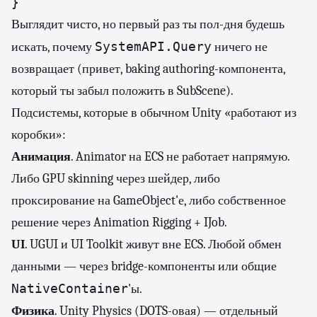
Выглядит чисто, но первый раз ты пол-дня будешь
SystemAPI.Query
искать, почему
ничего не
возвращает (привет, baking authoring-компонента,
который ты забыл положить в SubScene).
Подсистемы, которые в обычном Unity «работают из
коробки»:
Анимация
. Animator на ECS не работает напрямую.
Либо GPU skinning через шейдер, либо
проксирование на GameObject'е, либо собственное
решение через Animation Rigging + IJob.
UI
. UGUI и UI Toolkit живут вне ECS. Любой обмен
данными — через bridge-компоненты или общие
NativeContainer
'ы.
Физика
. Unity Physics (DOTS-овая) — отдельный