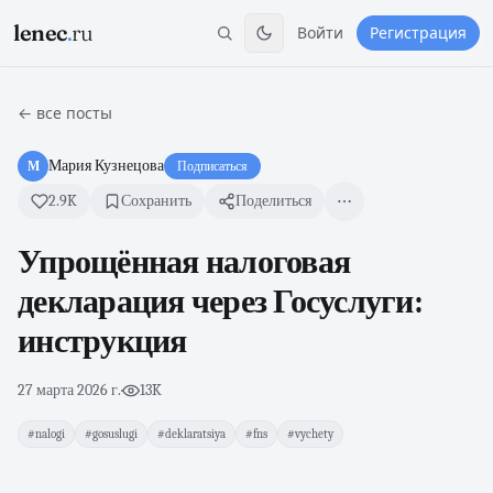
lenec
.
ru
Войти
Регистрация
← все посты
Мария Кузнецова
М
Подписаться
2.9K
Сохранить
Поделиться
Упрощённая налоговая
декларация через Госуслуги:
инструкция
27 марта 2026 г.
·
13K
#nalogi
#gosuslugi
#deklaratsiya
#fns
#vychety