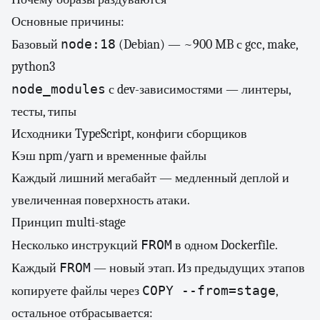
Основные причины:
node:18
Базовый
(Debian) — ~900 MB с gcc, make,
python3
node_modules
с dev-зависимостями — линтеры,
тесты, типы
Исходники TypeScript, конфиги сборщиков
Кэш npm/yarn и временные файлы
Каждый лишний мегабайт — медленный деплой и
увеличенная поверхность атаки.
Принцип multi-stage
FROM
Несколько инструкций
в одном Dockerfile.
FROM
Каждый
— новый этап. Из предыдущих этапов
COPY --from=stage
копируете файлы через
,
остальное отбрасывается: