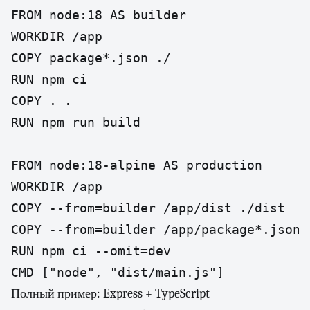
FROM node:18 AS builder

WORKDIR /app

COPY package*.json ./

RUN npm ci

COPY . .

RUN npm run build

FROM node:18-alpine AS production

WORKDIR /app

COPY --from=builder /app/dist ./dist

COPY --from=builder /app/package*.json .
RUN npm ci --omit=dev

CMD ["node", "dist/main.js"]
Полный пример: Express + TypeScript