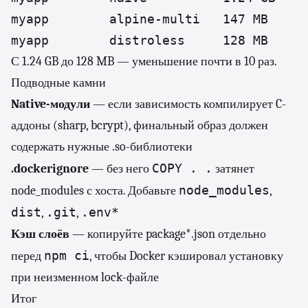
myapp        alpine-multi   147 MB

myapp        distroless     128 MB
С 1.24 GB до 128 MB — уменьшение почти в 10 раз.
Подводные камни
Native-модули
— если зависимость компилирует C-
аддоны (sharp, bcrypt), финальный образ должен
содержать нужные .so-библиотеки
COPY . .
.dockerignore
— без него
затянет
node_modules
node_modules с хоста. Добавьте
,
dist
.git
.env*
,
,
Кэш слоёв
— копируйте package*.json отдельно
npm ci
перед
, чтобы Docker кэшировал установку
при неизменном lock-файле
Итог