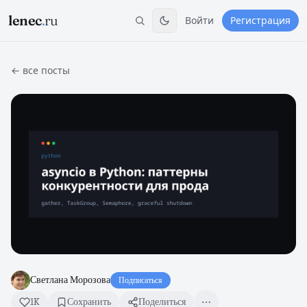
lenec
.
ru
Войти
Регистрация
← все посты
Светлана Морозова
Подписаться
1K
Сохранить
Поделиться