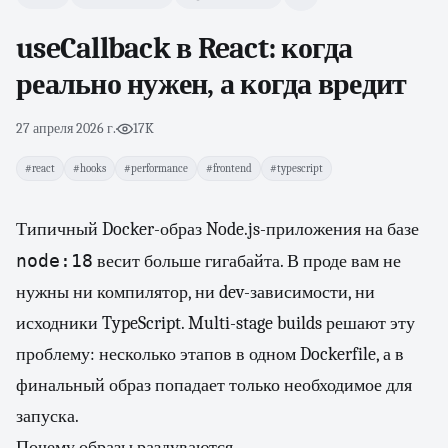
useCallback в React: когда
реально нужен, а когда вредит
27 апреля 2026 г.
·
17K
#react
#hooks
#performance
#frontend
#typescript
Типичный Docker-образ Node.js-приложения на базе
node:18
весит больше гигабайта. В проде вам не
нужны ни компилятор, ни dev-зависимости, ни
исходники TypeScript. Multi-stage builds решают эту
проблему: несколько этапов в одном Dockerfile, а в
финальный образ попадает только необходимое для
запуска.
Почему образы раздуваются