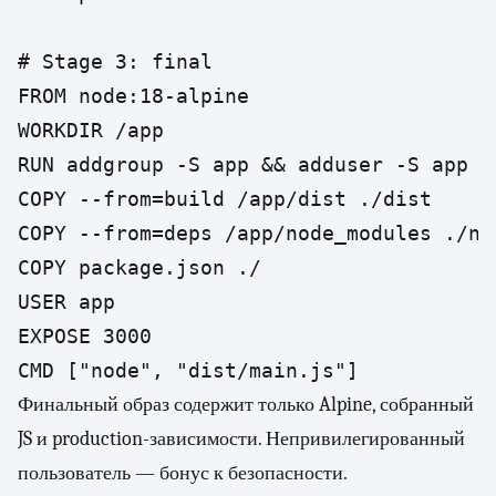
# Stage 3: final

FROM node:18-alpine

WORKDIR /app

RUN addgroup -S app && adduser -S app -G
COPY --from=build /app/dist ./dist

COPY --from=deps /app/node_modules ./nod
COPY package.json ./

USER app

EXPOSE 3000

CMD ["node", "dist/main.js"]
Финальный образ содержит только Alpine, собранный
JS и production-зависимости. Непривилегированный
пользователь — бонус к безопасности.