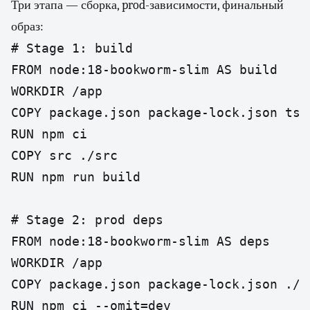
Три этапа — сборка, prod-зависимости, финальный
образ:
# Stage 1: build

FROM node:18-bookworm-slim AS build

WORKDIR /app

COPY package.json package-lock.json tsco
RUN npm ci

COPY src ./src

RUN npm run build

# Stage 2: prod deps

FROM node:18-bookworm-slim AS deps

WORKDIR /app

COPY package.json package-lock.json ./

RUN npm ci --omit=dev
