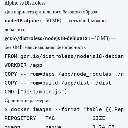
Alpine vs Distroless
Два варианта финального базового образа:
node:18-alpine
(~50 MB) — есть shell, можно
дебажить
gcr.io/distroless/nodejs18-debian12
(~40 MB) —
без shell, максимальная безопасность
FROM gcr.io/distroless/nodejs18-debian12
WORKDIR /app

COPY --from=deps /app/node_modules ./nod
COPY --from=build /app/dist ./dist

CMD ["dist/main.js"]
Сравнение размеров
$ docker images --format "table {{.Repo
REPOSITORY   TAG            SIZE

myapp        naive          1.24 GB
