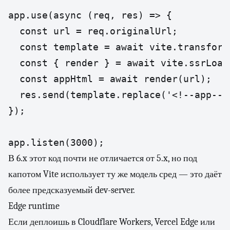
app.use(async (req, res) => {

  const url = req.originalUrl;

  const template = await vite.transform
  const { render } = await vite.ssrLoad
  const appHtml = await render(url);

  res.send(template.replace('<!--app-->'
});

app.listen(3000);
В 6.x этот код почти не отличается от 5.x, но под
капотом Vite использует ту же модель сред — это даёт
более предсказуемый dev-server.
Edge runtime
Если деплоишь в Cloudflare Workers, Vercel Edge или