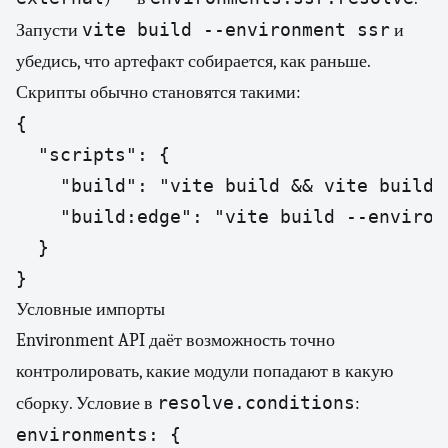
vite build --environment ssr
Запусти
и
убедись, что артефакт собирается, как раньше.
Скрипты обычно становятся такими:
{

  "scripts": {

    "build": "vite build && vite build 
    "build:edge": "vite build --environm
  }

}
Условные импорты
Environment API даёт возможность точно
контролировать, какие модули попадают в какую
resolve.conditions
сборку. Условие в
:
environments: {
