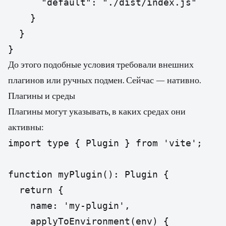
      "default": "./dist/index.js"

    }

  }

}
До этого подобные условия требовали внешних
плагинов или ручных подмен. Сейчас — нативно.
Плагины и среды
Плагины могут указывать, в каких средах они
активны:
import type { Plugin } from 'vite';

function myPlugin(): Plugin {

  return {

    name: 'my-plugin',

    applyToEnvironment(env) {
