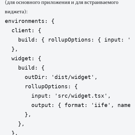
(для основного приложения и для встраиваемого
виджета):
environments: {

  client: {

    build: { rollupOptions: { input: 's
  },

  widget: {

    build: {

      outDir: 'dist/widget',

      rollupOptions: {

        input: 'src/widget.tsx',

        output: { format: 'iife', name: 
      },

    },

  },
