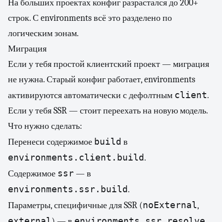
На больших проектах конфиг разрастался до 200+
строк. С environments всё это разделено по
логическим зонам.
Миграция
Если у тебя простой клиентский проект — миграция
не нужна. Старый конфиг работает, environments
client
активируются автоматически с дефолтным
.
Если у тебя SSR — стоит переехать на новую модель.
Что нужно сделать:
build
Перенеси содержимое
в
environments.client.build
.
ssr
Содержимое
— в
environments.ssr.build
.
noExternal
Параметры, специфичные для SSR (
,
external
environments.ssr.resolve
) — в
.