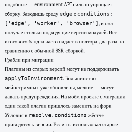
подобные — environment API сильно упрощает
edge
conditions:
сборку. Заводишь среду
с
['edge', 'worker', 'browser']
, и она
получает только подходящие версии модулей. Вес
итогового бандла часто падает в полтора-два раза по
сравнению с обычной SSR-сборкой.
Грабли при миграции
Плагины из старых версий могут не поддерживать
applyToEnvironment
. Большинство
мейнстримных уже обновлены, мелкие — могут
давать предупреждения. На моём проекте с миграции
один такой плагин пришлось заменить на форк.
resolve.conditions
Условия в
жёстче
приводятся к версии. Если ты использовал старые