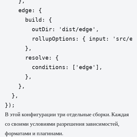
    },

    edge: {

      build: {

        outDir: 'dist/edge',

        rollupOptions: { input: 'src/ent
      },

      resolve: {

        conditions: ['edge'],

      },

    },

  },

});
В этой конфигурации три отдельные сборки. Каждая
со своими условиями разрешения зависимостей,
форматами и плагинами.