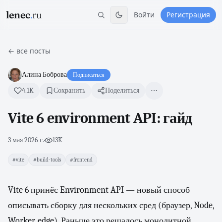
lenec
.
ru
Войти
Регистрация
← все посты
Алина Боброва
Подписаться
4.1K
Сохранить
Поделиться
Vite 6 environment API: гайд
3 мая 2026 г.
·
13K
#vite
#build-tools
#frontend
Vite 6 принёс Environment API — новый способ
описывать сборку для нескольких сред (браузер, Node,
Worker, edge). Раньше это решалось монолитной