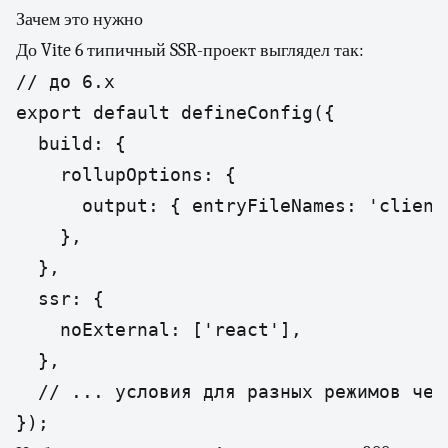
Зачем это нужно
До Vite 6 типичный SSR-проект выглядел так:
// до 6.x

export default defineConfig({

  build: {

    rollupOptions: {

      output: { entryFileNames: 'client.
    },

  },

  ssr: {

    noExternal: ['react'],

  },

  // ... условия для разных режимов чер
});