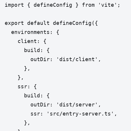
import { defineConfig } from 'vite';

export default defineConfig({

  environments: {

    client: {

      build: {

        outDir: 'dist/client',

      },

    },

    ssr: {

      build: {

        outDir: 'dist/server',

        ssr: 'src/entry-server.ts',

      },
