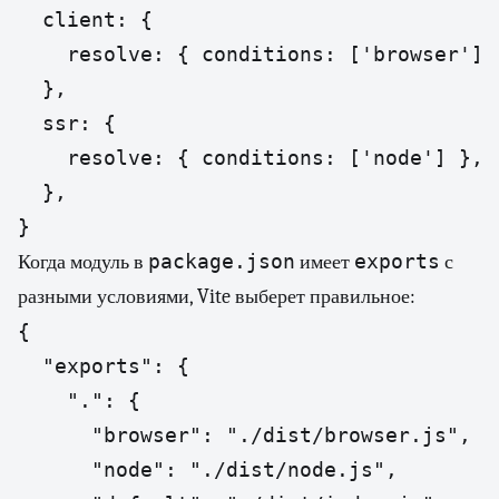
  client: {

    resolve: { conditions: ['browser'] }
  },

  ssr: {

    resolve: { conditions: ['node'] },

  },

}
package.json
exports
Когда модуль в
имеет
с
разными условиями, Vite выберет правильное:
{

  "exports": {

    ".": {

      "browser": "./dist/browser.js",

      "node": "./dist/node.js",
