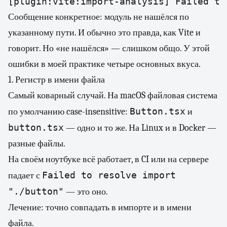
[plugin:vite:import-analysis] Failed to
Сообщение конкретное: модуль не нашёлся по
указанному пути. И обычно это правда, как Vite и
говорит. Но «не нашёлся» — слишком общо. У этой
ошибки в моей практике четыре основных вкуса.
1. Регистр в имени файла
Самый коварный случай. На macOS файловая система
Button.tsx
по умолчанию case-insensitive:
и
button.tsx
— одно и то же. На Linux и в Docker —
разные файлы.
На своём ноутбуке всё работает, в CI или на сервере
Failed to resolve import
падает с
"./button"
— это оно.
Лечение: точно совпадать в импорте и в имени
файла.