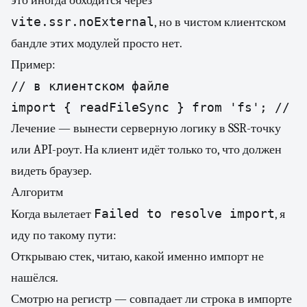
это иногда обходится через
vite.ssr.noExternal
, но в чистом клиентском
бандле этих модулей просто нет.
Пример:
// в клиентском файле

import { readFileSync } from 'fs'; // у
Лечение — вынести серверную логику в SSR-точку
или API-роут. На клиент идёт только то, что должен
видеть браузер.
Алгоритм
Failed to resolve import
Когда вылетает
, я
иду по такому пути:
Открываю стек, читаю, какой именно импорт не
нашёлся.
Смотрю на регистр — совпадает ли строка в импорте