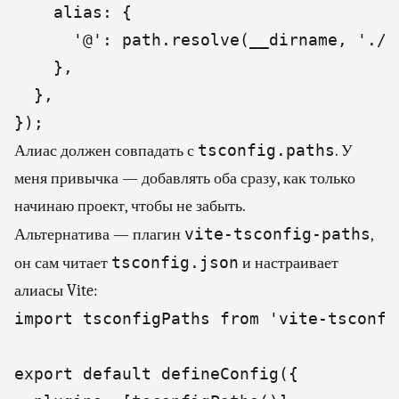
    alias: {

      '@': path.resolve(__dirname, './sr
    },

  },

});
tsconfig.paths
Алиас должен совпадать с
. У
меня привычка — добавлять оба сразу, как только
начинаю проект, чтобы не забыть.
vite-tsconfig-paths
Альтернатива — плагин
,
tsconfig.json
он сам читает
и настраивает
алиасы Vite:
import tsconfigPaths from 'vite-tsconfig
export default defineConfig({
