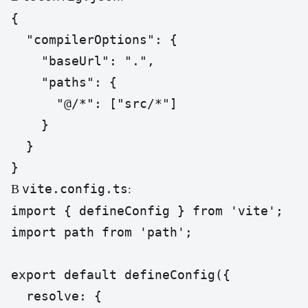
{

  "compilerOptions": {

    "baseUrl": ".",

    "paths": {

      "@/*": ["src/*"]

    }

  }

}
vite.config.ts
В
:
import { defineConfig } from 'vite';

import path from 'path';

export default defineConfig({

  resolve: {
