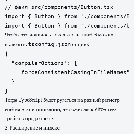
// файл src/components/Button.tsx

import { Button } from './components/But
import { Button } from './components/bu
Чтобы это ловилось локально, на macOS можно
tsconfig.json
включить
опцию:
{

  "compilerOptions": {

    "forceConsistentCasingInFileNames": 
  }

}
Тогда TypeScript будет ругаться на разный регистр
ещё на этапе типизации, не дожидаясь Vite-стек-
трейса в продакшене.
2. Расширение и индекс