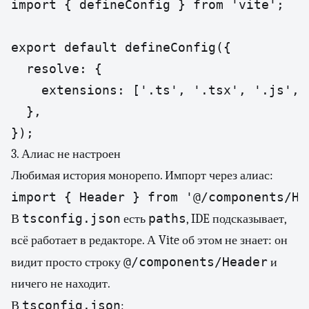
import { defineConfig } from 'vite';

export default defineConfig({

  resolve: {

    extensions: ['.ts', '.tsx', '.js', 
  },

});
3. Алиас не настроен
Любимая история монорепо. Импорт через алиас:
import { Header } from '@/components/He
tsconfig.json
paths
В
есть
, IDE подсказывает,
всё работает в редакторе. А Vite об этом не знает: он
@/components/Header
видит просто строку
и
ничего не находит.
tsconfig.json
В
: