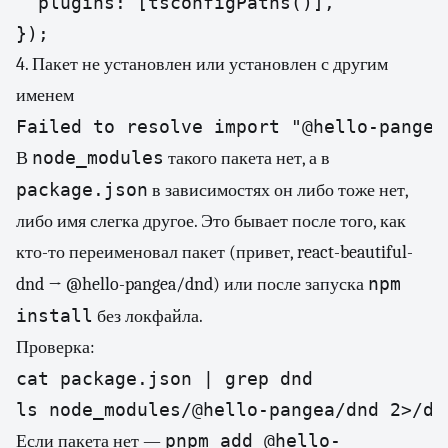
  plugins: [tsconfigPaths()],

});
4. Пакет не установлен или установлен с другим
именем
Failed to resolve import "@hello-pangea
node_modules
В
такого пакета нет, а в
package.json
в зависимостях он либо тоже нет,
либо имя слегка другое. Это бывает после того, как
кто-то переименовал пакет (привет, react-beautiful-
npm
dnd → @hello-pangea/dnd) или после запуска
install
без локфайла.
Проверка:
cat package.json | grep dnd

ls node_modules/@hello-pangea/dnd 2>/de
pnpm add @hello-
Если пакета нет —