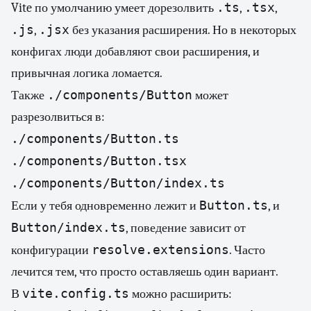
.ts
.tsx
Vite по умолчанию умеет дорезолвить
,
,
.js
.jsx
,
без указания расширения. Но в некоторых
конфигах люди добавляют свои расширения, и
привычная логика ломается.
./components/Button
Также
может
разрезолвиться в:
./components/Button.ts
./components/Button.tsx
./components/Button/index.ts
Button.ts
Если у тебя одновременно лежит и
, и
Button/index.ts
, поведение зависит от
resolve.extensions
конфигурации
. Часто
лечится тем, что просто оставляешь один вариант.
vite.config.ts
В
можно расширить: