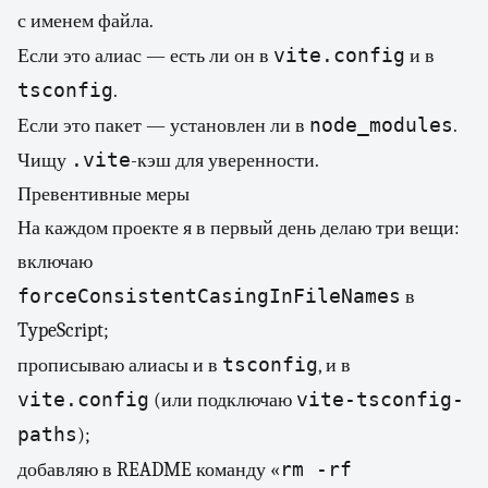
с именем файла.
vite.config
Если это алиас — есть ли он в
и в
tsconfig
.
node_modules
Если это пакет — установлен ли в
.
.vite
Чищу
-кэш для уверенности.
Превентивные меры
На каждом проекте я в первый день делаю три вещи:
включаю
forceConsistentCasingInFileNames
в
TypeScript;
tsconfig
прописываю алиасы и в
, и в
vite.config
vite-tsconfig-
(или подключаю
paths
);
rm -rf
добавляю в README команду «