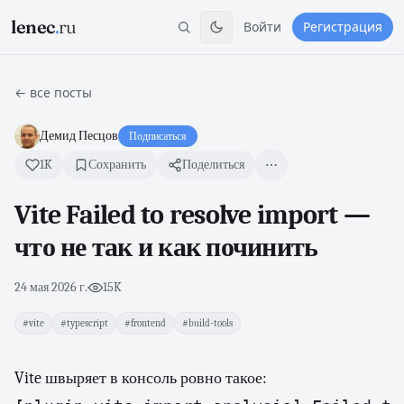
lenec
.
ru
Войти
Регистрация
← все посты
Демид Песцов
Подписаться
1K
Сохранить
Поделиться
Vite Failed to resolve import —
что не так и как починить
24 мая 2026 г.
·
15K
#vite
#typescript
#frontend
#build-tools
Vite швыряет в консоль ровно такое: