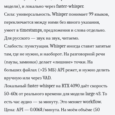
модели), и локально через faster-whisper.
Сила: универсальность. Whisper понимает 99 языков,
переключается между ними без явного указания,
умеет в timestamps, предложения и слова отдельно.
Для русского — звук на звук, читаемо.
Слабость: пунктуация. Whisper иногда ставит запятые
там, где не нужно, и наоборот. На разговорной речи
(паузы, заминки) делает «лишние» точки. На
больших файлах (>25 МБ) API режет, и нужно делить
вручную или через VAD.
Локальный faster-whisper на RTX 4090 даёт скорость
50–60x от реального времени для модели large-v3. То
есть час аудио — за минуту. Это меняет workflow.
Цена: API — 0.006$/минута. На моём объёме (50