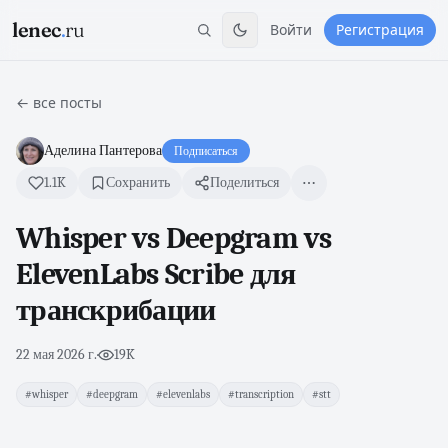
lenec
.
ru
Войти
Регистрация
← все посты
Аделина Пантерова
Подписаться
1.1K
Сохранить
Поделиться
Whisper vs Deepgram vs
ElevenLabs Scribe для
транскрибации
22 мая 2026 г.
·
19K
#whisper
#deepgram
#elevenlabs
#transcription
#stt