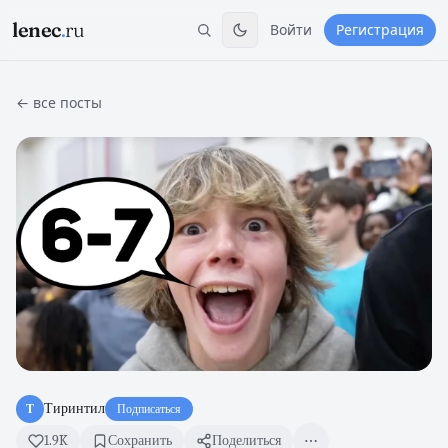
lenec
.
ru
Войти
Регистрация
← все посты
Тиринтил
Т
Подписаться
1.9K
Сохранить
Поделиться