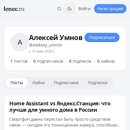
lenec
.
ru
Войти
Регистрация
Алексей Умнов
Подписаться
А
@aleksey_umnov
с 15 мая 2026 г.
1
постов
·
0
подписчиков
·
0
подписок
·
0
лайков
Посты
Лайки
Подписчики
Подписки
Home Assistant vs Яндекс.Станция: что
лучше для умного дома в России
Смартфон давно перестал быть просто средством
связи — сегодня это полноценная камера, способная