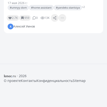
снимать видео профессионального качества. Но
17 мая 2026 г.
·
чтобы получить действительно хороший результат,…
+2
#umnyy-dom
#home-assistant
#yandeks-stantsiya
2.7K
959
0
13K
Алексей Умнов
А
· 2026
lenec
.
ru
О проекте
Контакты
Конфиденциальность
Sitemap