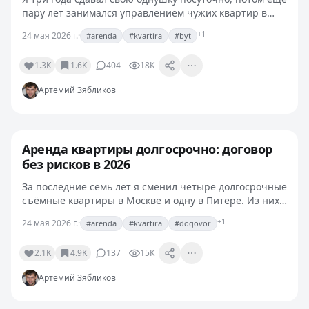
пару лет занимался управлением чужих квартир в
этом режиме. И отдельно жил в МКД, где соседи
+1
24 мая 2026 г.
·
#arenda
#kvartira
#byt
сверху сдавали посуточно, и это было, мягко говоря,…
1.3K
1.6K
404
18K
Артемий Зябликов
Аренда квартиры долгосрочно: договор
без рисков в 2026
За последние семь лет я сменил четыре долгосрочные
съёмные квартиры в Москве и одну в Питере. Из них
на одной оставлял залог "за царапину на двери", на
+1
24 мая 2026 г.
·
#arenda
#kvartira
#dogovor
другой попал на повышение цены через два месяца…
2.1K
4.9K
137
15K
Артемий Зябликов