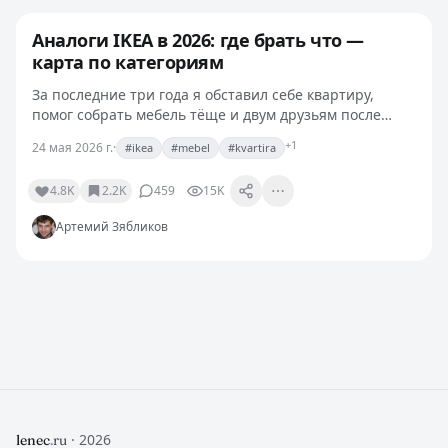
Аналоги IKEA в 2026: где брать что —
карта по категориям
За последние три года я обставил себе квартиру,
помог собрать мебель тёще и двум друзьям после
переезда. У меня скопилась рабочая карта: что лучше
+1
24 мая 2026 г.
·
#ikea
#mebel
#kvartira
брать у Hoff, что у Leroy, что у мелких…
4.8K
2.2K
459
15K
Артемий Зябликов
· 2026
lenec
.
ru