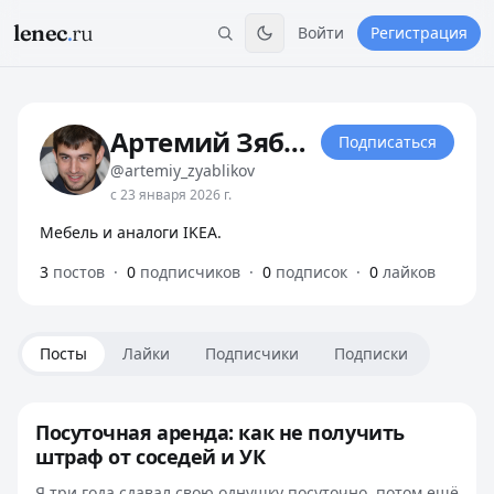
lenec
.
ru
Войти
Регистрация
Артемий Зябликов
Подписаться
@artemiy_zyablikov
с 23 января 2026 г.
Мебель и аналоги IKEA.
3
постов
·
0
подписчиков
·
0
подписок
·
0
лайков
Посты
Лайки
Подписчики
Подписки
Посуточная аренда: как не получить
штраф от соседей и УК
Я три года сдавал свою однушку посуточно, потом ещё