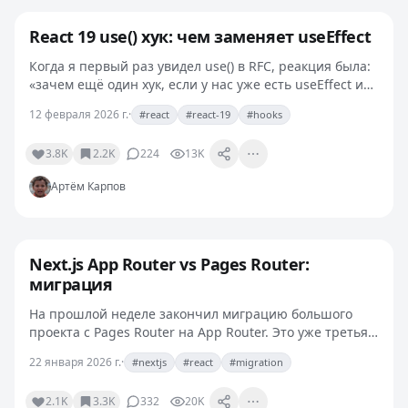
React 19 use() хук: чем заменяет useEffect
Когда я первый раз увидел use() в RFC, реакция была:
«зачем ещё один хук, если у нас уже есть useEffect и
Suspense?». Через полгода работы с React 19 ответ
12 февраля 2026 г.
·
#react
#react-19
#hooks
такой: use() не «ещё один хук», а способ…
3.8K
2.2K
224
13K
Артём Карпов
Next.js App Router vs Pages Router:
миграция
На прошлой неделе закончил миграцию большого
проекта с Pages Router на App Router. Это уже третья
такая операция за карьеру, и каждый раз нахожу что-
22 января 2026 г.
·
#nextjs
#react
#migration
то новое — модель Next.js за это время сильно…
2.1K
3.3K
332
20K