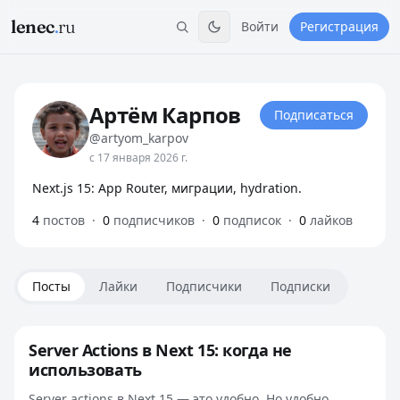
lenec
.
ru
Войти
Регистрация
Артём Карпов
Подписаться
@artyom_karpov
с 17 января 2026 г.
Next.js 15: App Router, миграции, hydration.
4
постов
·
0
подписчиков
·
0
подписок
·
0
лайков
Посты
Лайки
Подписчики
Подписки
Server Actions в Next 15: когда не
использовать
Server actions в Next 15 — это удобно. Но удобно