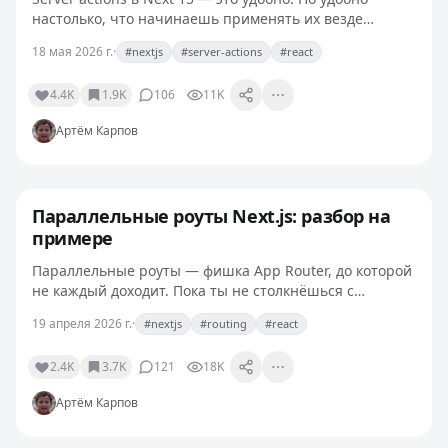
настолько, что начинаешь применять их везде
подряд, и через месяц у тебя в проекте 200 серверных
18 мая 2026 г.
·
#nextjs
#server-actions
#react
функций, которые делают всё подряд: от мутаций до…
4.4K
1.9K
106
11K
Артём Карпов
Параллельные роуты Next.js: разбор на
примере
Параллельные роуты — фишка App Router, до которой
не каждый доходит. Пока ты не столкнёшься с
конкретной задачей, она кажется сложной и слабо
19 апреля 2026 г.
·
#nextjs
#routing
#react
нужной. На самом деле это решение для трёх
сценариев:…
2.4K
3.7K
121
18K
Артём Карпов