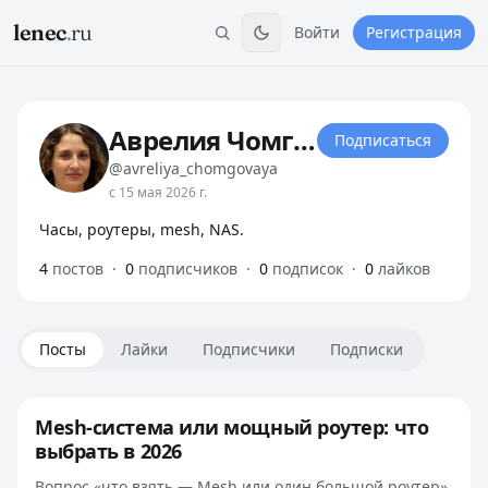
lenec
.
ru
Войти
Регистрация
Аврелия Чомговая
Подписаться
@avreliya_chomgovaya
с 15 мая 2026 г.
Часы, роутеры, mesh, NAS.
4
постов
·
0
подписчиков
·
0
подписок
·
0
лайков
Посты
Лайки
Подписчики
Подписки
Mesh-система или мощный роутер: что
выбрать в 2026
Вопрос «что взять — Mesh или один большой роутер»