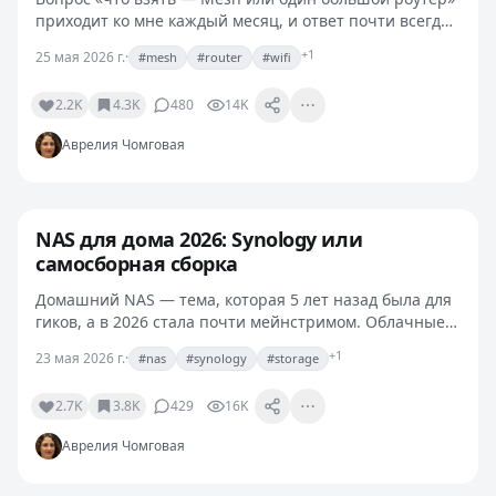
приходит ко мне каждый месяц, и ответ почти всегда
«зависит от твоей квартиры». Звучит как отговорка, но
+1
25 мая 2026 г.
·
#mesh
#router
#wifi
это правда. Я меняла домашнюю Wi-Fi систему…
2.2K
4.3K
480
14K
Аврелия Чомговая
NAS для дома 2026: Synology или
самосборная сборка
Домашний NAS — тема, которая 5 лет назад была для
гиков, а в 2026 стала почти мейнстримом. Облачные
сервисы дорожают (Google One, iCloud+ за последний
+1
23 мая 2026 г.
·
#nas
#synology
#storage
год выросли на 30-40% в РФ), а гигабайты…
2.7K
3.8K
429
16K
Аврелия Чомговая