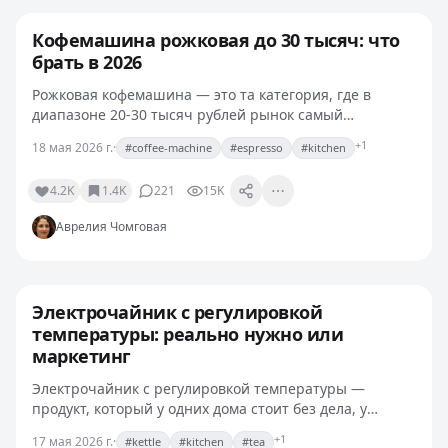
Кофемашина рожковая до 30 тысяч: что
брать в 2026
Рожковая кофемашина — это та категория, где в
диапазоне 20-30 тысяч рублей рынок самый
интересный. Дешёвле — компромиссы по экстракции,
+1
18 мая 2026 г.
·
#coffee-machine
#espresso
#kitchen
дороже — переплата за фишки, которыми редко
пользуешься. Я…
4.2K
1.4K
221
15K
Аврелия Чомговая
Электрочайник с регулировкой
температуры: реально нужно или
маркетинг
Электрочайник с регулировкой температуры —
продукт, который у одних дома стоит без дела, у
других становится самым используемым прибором на
+1
17 мая 2026 г.
·
#kettle
#kitchen
#tea