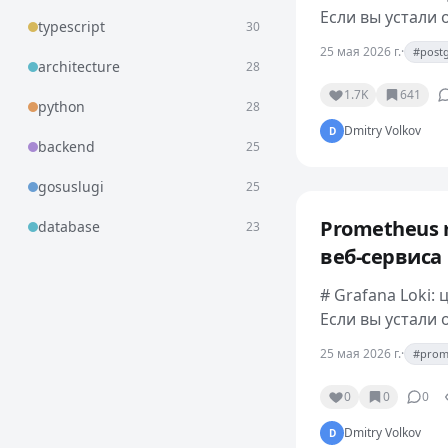
Если вы устали 
typescript
30
съедает гигаба
25 мая 2026 г.
·
#postg
шардам — пора 
architecture
28
1.7K
641
python
28
Dmitry Volkov
D
backend
25
gosuslugi
25
Prometheus 
database
23
веб-сервиса
# Grafana Loki:
Если вы устали 
съедает гигаба
25 мая 2026 г.
·
#prom
шардам — пора 
0
0
0
Dmitry Volkov
D