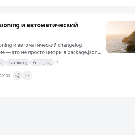
rsioning и автоматический
ioning и автоматический changelog
е — это не просто цифры в package.json.
пользователями: что сломается, что
+3
er
#versioning
#changelog
исправится. Когда проект…
133