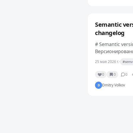
Semantic ve
changelog
# Semantic vers
Версионировани
Это контракт с 
25 мая 2026 г.
·
#semv
добавится, что 
0
0
0
Dmitry Volkov
D