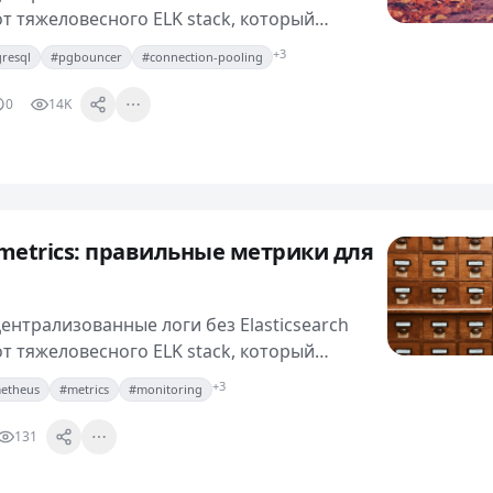
от тяжеловесного ELK stack, который
йты RAM и требует постоянного внимания к
+3
resql
#pgbouncer
#connection-pooling
познакомиться с Grafana…
0
14K
metrics: правильные метрики для
 централизованные логи без Elasticsearch
от тяжеловесного ELK stack, который
йты RAM и требует постоянного внимания к
+3
etheus
#metrics
#monitoring
познакомиться с Grafana…
131