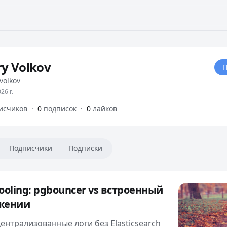
y Volkov
П
volkov
26 г.
исчиков
·
0
подписок
·
0
лайков
Подписчики
Подписки
ooling: pgbouncer vs встроенный
ожении
 централизованные логи без Elasticsearch