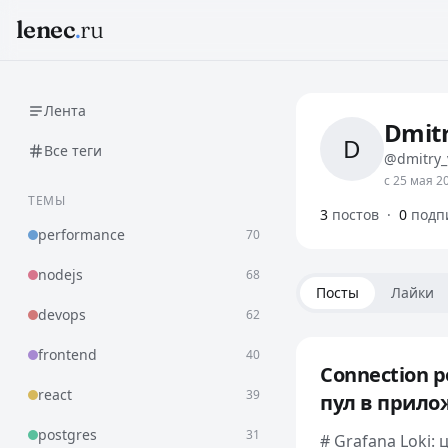
lenec
.
ru
Лента
Dmitr
D
Все теги
@dmitry_
с 25 мая 20
ТЕМЫ
3
постов
·
0
подп
performance
70
nodejs
68
Посты
Лайки
devops
62
frontend
40
Connection p
react
39
пул в прил
postgres
31
# Grafana Loki: