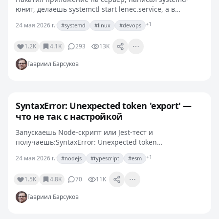
юнит, делаешь systemctl start lenec.service, а в
ответ:Job for lenec.service failed because the control
+1
24 мая 2026 г.
·
#systemd
#linux
#devops
process exited with error code. See "systemctl…
1.2K
4.1K
293
13K
Гавриил Барсуков
SyntaxError: Unexpected token 'export' —
что не так с настройкой
Запускаешь Node-скрипт или Jest-тест и
получаешь:SyntaxError: Unexpected token
'export'Парсер увидел export, но не понял, что это.
+1
24 мая 2026 г.
·
#nodejs
#typescript
#esm
export — синтаксис ESM-модулей, и он работает
только в одном из двух…
1.5K
4.8K
70
11K
Гавриил Барсуков