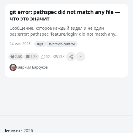
git error: pathspec did not match any file —
что это значит
Сообщение, которое каждый видел и не один
раз:error: pathspec 'feature/login' did not match any
file(s) known to gitGit не нашёл то, что ты ему указал.
24 мая 2026 г.
·
#git
#version-control
Pathspec — это аргумент команды, описывающий,…
2.6K
1.2K
52
15K
Гавриил Барсуков
· 2026
lenec
.
ru