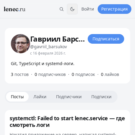
lenec
.
ru
Войти
Регистрация
Гавриил Барсуков
Подписаться
@gavriil_barsukov
с 16 февраля 2026 г.
Git, TypeScript и systemd-логи.
3
постов
·
0
подписчиков
·
0
подписок
·
0
лайков
Посты
Лайки
Подписчики
Подписки
systemctl: Failed to start lenec.service — где
смотреть логи
Накатил приложение на сервер, написал systemd-