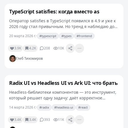
TypeScript satisfies: когда вместо as
Оператор satisfies в TypeScript появился в 4.9 и уже к
2026 году стал привычным. Но тренд я наблюдаю до
сих пор: разработчики, особенно из мира JS, путают
20 марта 2026 г.
·
#typescript
#types
#frontend
satisfies с as и иногда применяют их…
3.9K
4.2K
208
10K
Глеб Тихомиров
Radix UI vs Headless UI vs Ark UI: что брать
Headless-библиотеки компонентов — это инструмент,
который решает одну задачу: даёт корректное
поведение и доступность, не навязывая стилизацию.
14 марта 2026 г.
·
#radix
#headless-ui
#react
Их в 2026 году осталось три заметных: Radix UI,…
3.4K
3.4K
393
11K