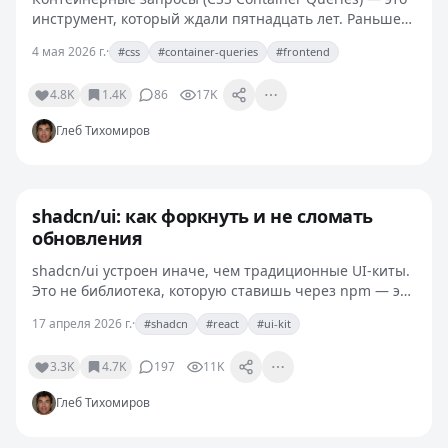
инструмент, который ждали пятнадцать лет. Раньше
адаптивная вёрстка строилась только на ширине
4 мая 2026 г.
·
#css
#container-queries
#frontend
viewport, и компонент в боковой панели и в
основной…
4.8K
1.4K
86
17K
Глеб Тихомиров
shadcn/ui: как форкнуть и не сломать
обновления
shadcn/ui устроен иначе, чем традиционные UI-киты.
Это не библиотека, которую ставишь через npm — это
набор компонентов, которые генерируются прямо в
17 апреля 2026 г.
·
#shadcn
#react
#ui-kit
твой проект. Это даёт максимальный контроль и…
3.3K
4.7K
197
11K
Глеб Тихомиров