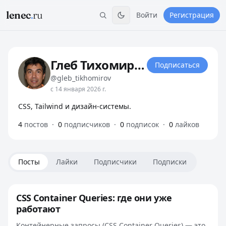
lenec
.
ru
Войти
Регистрация
Глеб Тихомиров
Подписаться
@gleb_tikhomirov
с 14 января 2026 г.
CSS, Tailwind и дизайн-системы.
4
постов
·
0
подписчиков
·
0
подписок
·
0
лайков
Посты
Лайки
Подписчики
Подписки
CSS Container Queries: где они уже
работают
Контейнерные запросы (CSS Container Queries) — это