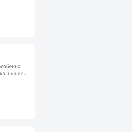
 особенно
ько шишек с