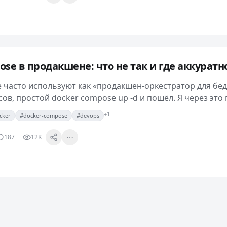
se в продакшене: что не так и где аккуратн
 часто используют как «продакшен-оркестратор для бед
сов, простой docker compose up -d и пошёл. Я через это
и проектов от Compose…
+1
cker
#docker-compose
#devops
187
12K