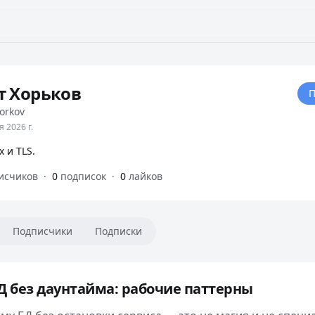
т Хорьков
П
orkov
я 2026 г.
x и TLS.
исчиков
·
0
подписок
·
0
лайков
Подписчики
Подписки
 без даунтайма: рабочие паттерны