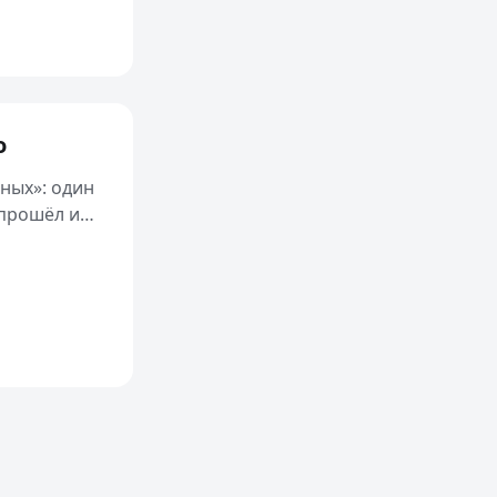
о
ных»: один
 прошёл и