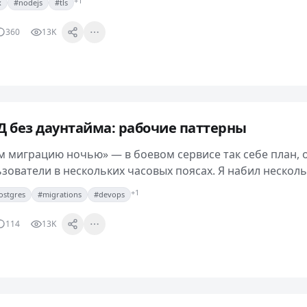
+1
x
#nodejs
#tls
360
13K
 без даунтайма: рабочие паттерны
м миграцию ночью» — в боевом сервисе так себе план,
ьзователи в нескольких часовых поясах. Я набил нескол
горячих таблицах и хочу…
+1
ostgres
#migrations
#devops
114
13K