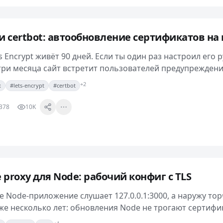
t и certbot: автообновление сертификатов на 
s Encrypt живёт 90 дней. Если ты один раз настроил его 
три месяца сайт встретит пользователей предупрежден
сертификате. Поэтому автообновление…
+2
x
#lets-encrypt
#certbot
378
10K
e proxy для Node: рабочий конфиг с TLS
 Node-приложение слушает 127.0.0.1:3000, а наружу тор
уже несколько лет: обновления Node не трогают сертифи
в и редиректов лежат рядом,…