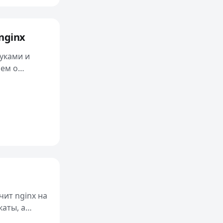
nginx
руками и
ием о
чит nginx на
каты, а