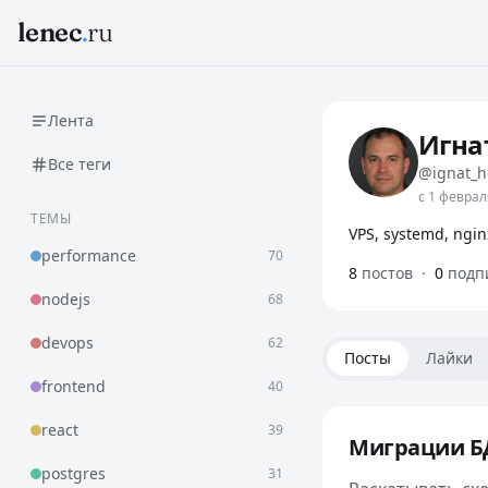
lenec
.
ru
Лента
Игна
Все теги
@ignat_h
с 1 феврал
ТЕМЫ
VPS, systemd, ngin
performance
70
8
постов
·
0
подп
nodejs
68
devops
62
Посты
Лайки
frontend
40
react
39
Миграции БД
postgres
31