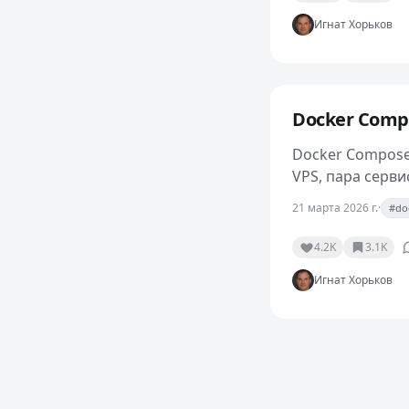
Игнат Хорьков
Docker Compo
Docker Compose
VPS, пара серви
сейчас на част
21 марта 2026 г.
·
#do
4.2K
3.1K
Игнат Хорьков