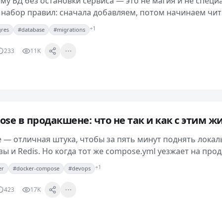
му БД без остановки сервиса — это не магия и не спец
 набор правил: сначала добавляем, потом начинаем чит
 совместимо, и только потом удаляем…
+1
gres
#database
#migrations
233
11K
se в продакшене: что не так и как с этим ж
 — отличная штука, чтобы за пять минут поднять локаль
ы и Redis. Но когда тот же compose.yml уезжает на про
й внезапно обнаруживается, что…
+1
er
#docker-compose
#devops
423
17K