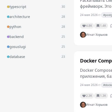
Раскатывать схе
фреймворк. Это
typescript
30
писать обратно
24 мая 2026 г.
·
#post
architecture
28
4.8K
1.4K
python
28
Игнат Хорьков
backend
25
gosuslugi
25
database
23
Docker Compo
Docker Compose
приложения, баз
сервер, у люде
24 мая 2026 г.
·
#dock
2.3K
1.3K
Игнат Хорьков