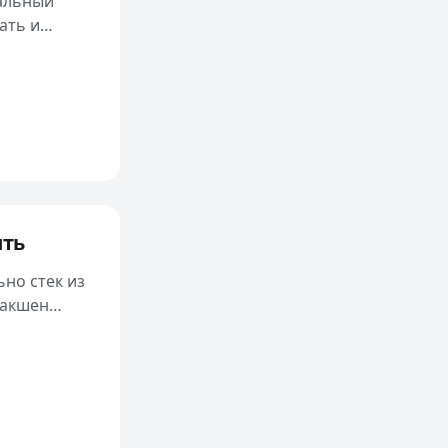
иальный
ать и
ить
но стек из
дакшен