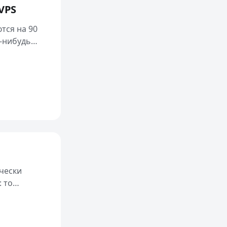
 VPS
тся на 90
о-нибудь
ически
 то