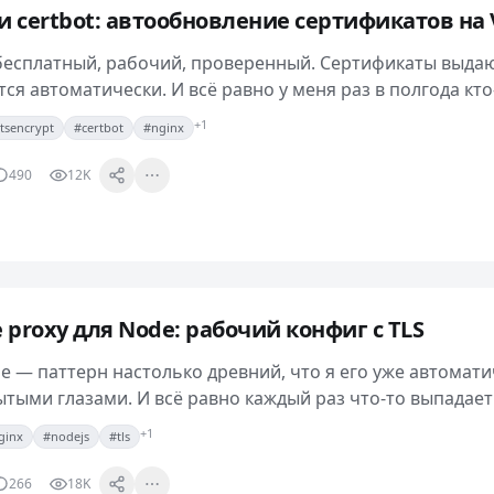
t и certbot: автообновление сертификатов на
— бесплатный, рабочий, проверенный. Сертификаты выдаю
ся автоматически. И всё равно у меня раз в полгода кт
«сайт показывает истёкший…
+1
etsencrypt
#certbot
#nginx
490
12K
e proxy для Node: рабочий конфиг с TLS
e — паттерн настолько древний, что я его уже автомат
тыми глазами. И всё равно каждый раз что-то выпадает:
робрасывается, то HSTS никто не…
+1
ginx
#nodejs
#tls
266
18K