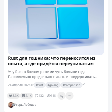
Rust для гошника: что переносится из
опыта, а где придётся переучиваться
Учу Rust в боевом режиме чуть больше года.
Параллельно продолжаю писать и поддерживать
сервисы на Go. Накопил список вещей, которые между
+1
24 апреля 2026 г.
·
#rust
#golang
#comparison
этими двумя языками либо переносятся легко, либо
вызывают…
3.3K
2.1K
432
11K
Игорь Лебедев