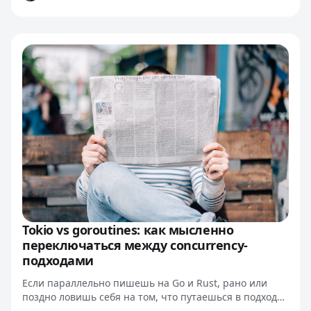
Tokio vs goroutines: как мысленно
переключаться между concurrency-
подходами
Если параллельно пишешь на Go и Rust, рано или
поздно ловишь себя на том, что путаешься в подходах
к concurrency. В Go запустить горутину дешевле