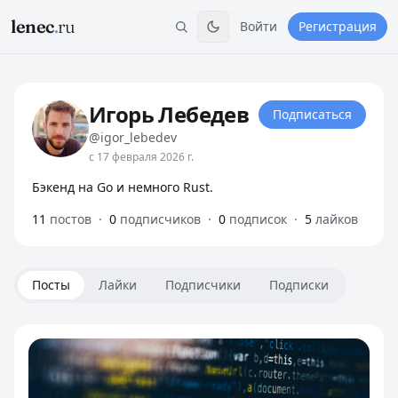
lenec
.
ru
Войти
Регистрация
Игорь Лебедев
Подписаться
@igor_lebedev
с 17 февраля 2026 г.
Бэкенд на Go и немного Rust.
11
постов
·
0
подписчиков
·
0
подписок
·
5
лайков
Посты
Лайки
Подписчики
Подписки