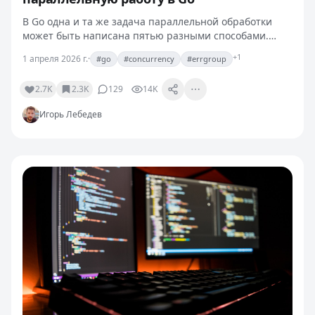
В Go одна и та же задача параллельной обработки
может быть написана пятью разными способами.
Каналы, WaitGroup, errgroup, semaphore, fan-out/fan-
+1
1 апреля 2026 г.
·
#go
#concurrency
#errgroup
in. Когда ревьюешь чужой код, часто видишь все
пять…
2.7K
2.3K
129
14K
Игорь Лебедев