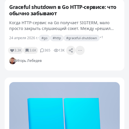
Graceful shutdown в Go HTTP-сервисе: что
обычно забывают
Когда HTTP-сервис на Go получает SIGTERM, мало
просто закрыть слушающий сокет. Между «решил
выключиться» и «полностью выгрузился» происходит
+1
24 апреля 2026 г.
·
#go
#http
#graceful-shutdown
десяток вещей, которые легко проспать. На проде
это…
3.3K
3.6K
365
13K
Игорь Лебедев