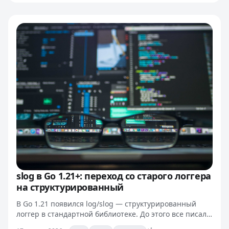
slog в Go 1.21+: переход со старого логгера
на структурированный
В Go 1.21 появился log/slog — структурированный
логгер в стандартной библиотеке. До этого все писали
на zap, zerolog или logrus, и каждый проект тащил