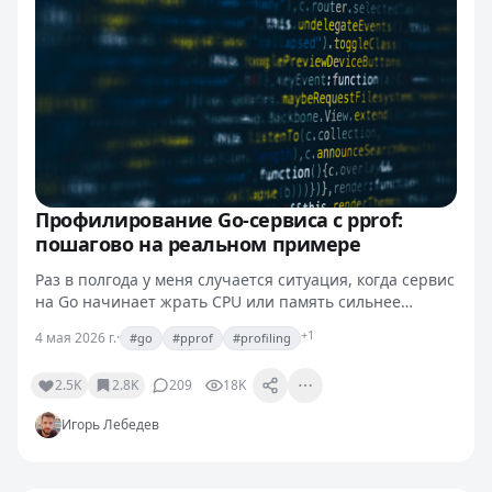
Профилирование Go-сервиса с pprof:
пошагово на реальном примере
Раз в полгода у меня случается ситуация, когда сервис
на Go начинает жрать CPU или память сильнее
обычного, и непонятно, откуда. Каждый раз спасает
+1
4 мая 2026 г.
·
#go
#pprof
#profiling
net/http/pprof. Но из раза в раз вижу коллег,…
2.5K
2.8K
209
18K
Игорь Лебедев