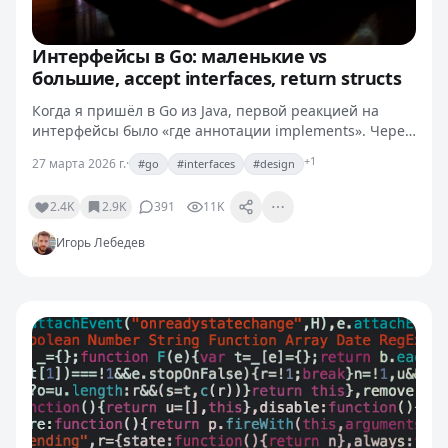
Интерфейсы в Go: маленькие vs
большие, accept interfaces, return structs
Когда я пришёл в Go из Java, первой реакцией на
интерфейсы было «где аннотации implements». Через
пару проектов привык к утиной типизации, но потом
+1
27 марта 2026 г.
·
#go
#interfaces
#design
долго не мог определиться: делать интерфейсы…
2.4K
2.9K
391
11K
Игорь Лебедев