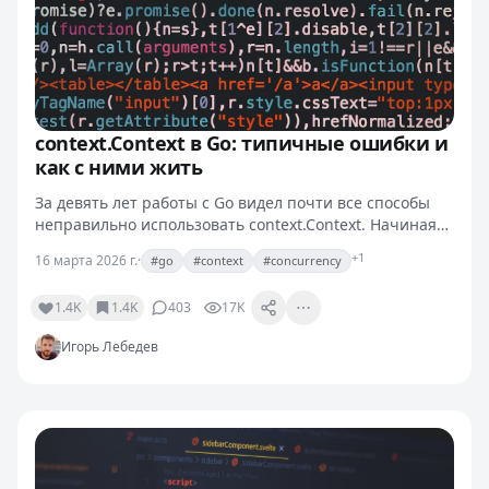
context.Context в Go: типичные ошибки и
как с ними жить
За девять лет работы с Go видел почти все способы
неправильно использовать context.Context. Начиная
от «положу-ка я туда логгер и сессию» до «почему мой
+1
16 марта 2026 г.
·
#go
#context
#concurrency
воркер не останавливается, я же передал ctx».…
1.4K
1.4K
403
17K
Игорь Лебедев