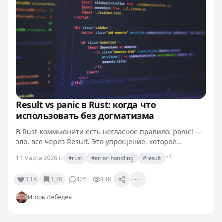
Result vs panic в Rust: когда что
использовать без догматизма
В Rust-коммьюнити есть негласное правило: panic! —
зло, всё через Result. Это упрощение, которое
приводит к смешным конструкциям: unwrap() внутри
+1
11 марта 2026 г.
·
#rust
#error-handling
#result
тестов, ? везде в main, и обработка ошибок «потому…
3.1K
1.7K
426
13K
Игорь Лебедев