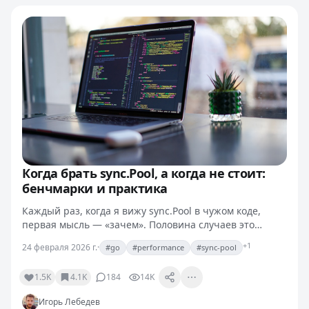
Когда брать sync.Pool, а когда не стоит:
бенчмарки и практика
Каждый раз, когда я вижу sync.Pool в чужом коде,
первая мысль — «зачем». Половина случаев это
«вычитал в блогпосте, что pool ускоряет», и в
+1
24 февраля 2026 г.
·
#go
#performance
#sync-pool
реальности он либо не помогает, либо мешает.
Другая…
1.5K
4.1K
184
14K
Игорь Лебедев