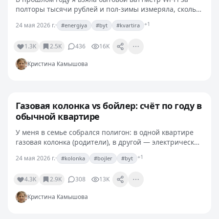
полторы тысячи рублей и пол-зимы измеряла, сколько
на самом деле жрёт каждая розетка в моей квартире.
+1
24 мая 2026 г.
·
#energiya
#byt
#kvartira
Результаты местами оказались не такие, как…
1.3K
2.5K
436
16K
Кристина Камышова
Газовая колонка vs бойлер: счёт по году в
обычной квартире
У меня в семье собрался полигон: в одной квартире
газовая колонка (родители), в другой — электрический
бойлер на 80 литров (моя), у сестры — бойлер на 100
+1
24 мая 2026 г.
·
#kolonka
#bojler
#byt
литров. Вода, естественно, в каждой греется…
4.3K
2.9K
308
13K
Кристина Камышова