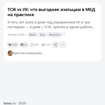
ТСЖ vs УК: что выгоднее жильцам в МКД
на практике
Я пять лет жила в доме под управлением УК и три
последних — в доме с ТСЖ, причём в одном районе
Питера и с почти одинаковыми параметрами по
+1
24 мая 2026 г.
·
#tszh
#uk
#kvartira
этажности и числу квартир. Так что сравнить я могу
не по…
4.8K
4K
230
11K
Кристина Камышова
· 2026
lenec
.
ru