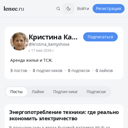
lenec
.
ru
Войти
Регистрация
Кристина Камышова
Подписаться
@kristina_kamyshova
с 17 мая 2026 г.
Аренда жилья и ТСЖ.
3
постов
·
0
подписчиков
·
0
подписок
·
0
лайков
Посты
Лайки
Подписчики
Подписки
Энергопотребление техники: где реально
экономить электричество
В прошлом году я взяла бытовой ваттметр Wi-Fi за