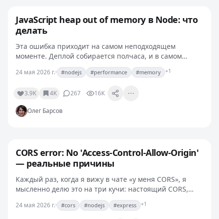
JavaScript heap out of memory в Node: что
делать
Эта ошибка приходит на самом неподходящем
моменте. Деплой собирается полчаса, и в самом
конце выпадает:<--- Last few GCs ---> [1234:0x55c1abcd]
+1
24 мая 2026 г.
·
#nodejs
#performance
#memory
189345 ms: Mark-sweep 2046.5 (2058.4) -> 2046.4…
3.9K
4K
267
16K
Олег Барсов
CORS error: No 'Access-Control-Allow-Origin'
— реальные причины
Каждый раз, когда я вижу в чате «у меня CORS», я
мысленно делю это на три кучи: настоящий CORS,
фронт-баг, выдающий себя за CORS, и серверная
+1
24 мая 2026 г.
·
#cors
#nodejs
#express
ошибка, которая случайно похожа на CORS. Различать
их…