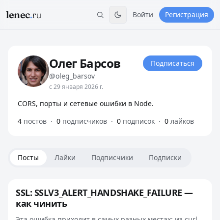
lenec
.
ru
Войти
Регистрация
Олег Барсов
Подписаться
@oleg_barsov
с 29 января 2026 г.
CORS, порты и сетевые ошибки в Node.
4
постов
·
0
подписчиков
·
0
подписок
·
0
лайков
Посты
Лайки
Подписчики
Подписки
SSL: SSLV3_ALERT_HANDSHAKE_FAILURE —
как чинить
Эта ошибка приходит в самых разных местах: из curl,