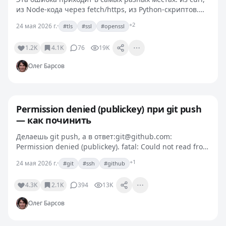
из Node-кода через fetch/https, из Python-скриптов.
Где бы ни всплыла, текст один:SSL
+2
24 мая 2026 г.
·
#tls
#ssl
#openssl
routines:ssl3_read_bytes:sslv3 alert handshake…
1.2K
4.1K
76
19K
Олег Барсов
Permission denied (publickey) при git push
— как починить
Делаешь git push, а в ответ:git@github.com:
Permission denied (publickey). fatal: Could not read from
remote repository. Please make sure you have the
+1
24 мая 2026 г.
·
#git
#ssh
#github
correct access rights and the repository…
4.3K
2.1K
394
13K
Олег Барсов