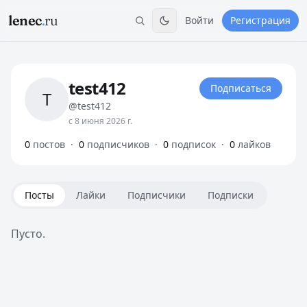
lenec
.
ru
Войти
Регистрация
test412
Подписаться
T
@test412
с 8 июня 2026 г.
0
постов
·
0
подписчиков
·
0
подписок
·
0
лайков
Посты
Лайки
Подписчики
Подписки
Пусто.