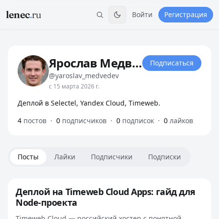
lenec
.
ru
Войти
Регистрация
Ярослав Медведев
Подписаться
@yaroslav_medvedev
с 15 марта 2026 г.
Деплой в Selectel, Yandex Cloud, Timeweb.
4
постов
·
0
подписчиков
·
0
подписок
·
0
лайков
Посты
Лайки
Подписчики
Подписки
Деплой на Timeweb Cloud Apps: гайд для
Node-проекта
Timeweb Cloud — российский хостер с понятной