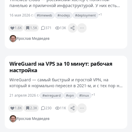
панелью и приличной инфраструктурой. У них есть
отдельный продукт Cloud Apps: PaaS-вариант, в
+1
16 мая 2026 г.
·
#timeweb
#nodejs
#deployment
котором ты привязываешь git-репозиторий, и
платформа сама…
1.6K
1.5K
371
13K
Ярослав Медведев
WireGuard на VPS за 10 минут: рабочая
настройка
WireGuard — самый быстрый и простой VPN, на
который я нормально пересел в 2021-м, и с тех пор не
возвращался. Конфиги короче, чем у OpenVPN,
+1
21 апреля 2026 г.
·
#wireguard
#vpn
#linux
скорость лучше, отладка проще. Расскажу, как у меня…
1.8K
2.3K
230
11K
Ярослав Медведев