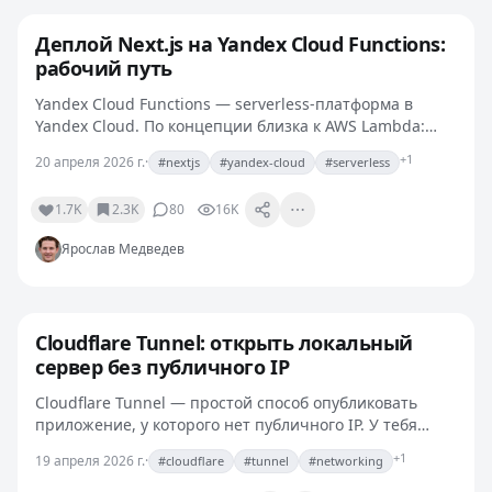
Деплой Next.js на Yandex Cloud Functions:
рабочий путь
Yandex Cloud Functions — serverless-платформа в
Yandex Cloud. По концепции близка к AWS Lambda:
загружаешь архив с кодом, настраиваешь триггер,
+1
20 апреля 2026 г.
·
#nextjs
#yandex-cloud
#serverless
платишь за вызовы и время. Я разворачивал Next.js
на…
1.7K
2.3K
80
16K
Ярослав Медведев
Cloudflare Tunnel: открыть локальный
сервер без публичного IP
Cloudflare Tunnel — простой способ опубликовать
приложение, у которого нет публичного IP. У тебя
домашний сервер, виртуалка за NAT, dev-стенд за
+1
19 апреля 2026 г.
·
#cloudflare
#tunnel
#networking
корпоративным файрволом — Tunnel это легко
решает. Я…