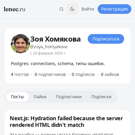
lenec
.
ru
Войти
Регистрация
Зоя Хомякова
Подписаться
@zoya_homyakova
с 24 февраля 2026 г.
Postgres: connections, schema, типы ошибок.
4
постов
·
0
подписчиков
·
0
подписок
·
0
лайков
Посты
Лайки
Подписчики
Подписки
Next.js: Hydration failed because the server
rendered HTML didn't match
Эта ошибка — родная сестра базового «Hydration