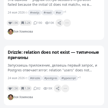
failed because the initial UI does not match», но в
Next.js часто показывается с уточнением: «server
+1
24 мая 2026 г.
·
#nextjs
#react
#ssr
rendered HTML didn't match the client». В консоли —…
1.9K
3.2K
190
10K
Зоя Хомякова
Drizzle: relation does not exist — типичные
причины
Запускаешь приложение, делаешь первый запрос, и
Postgres отвечает:error: relation "users" does not
existНа стороне Drizzle никаких компиляционных
+1
24 мая 2026 г.
·
#drizzle
#postgres
#typescript
ошибок нет: схема валидная, типы есть, IDE…
1.5K
1.3K
82
18K
Зоя Хомякова