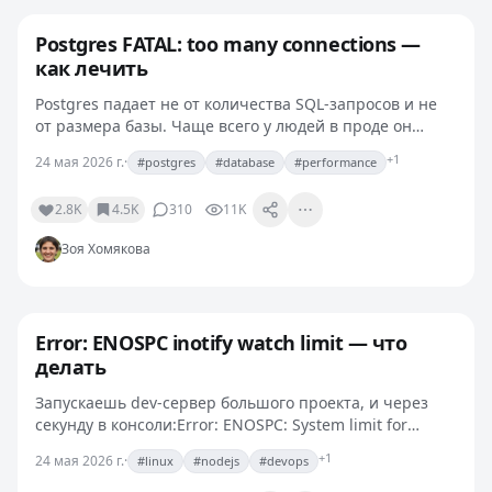
Postgres FATAL: too many connections —
как лечить
Postgres падает не от количества SQL-запросов и не
от размера базы. Чаще всего у людей в проде он
начинает выдавать вот это:FATAL: sorry, too many
+1
24 мая 2026 г.
·
#postgres
#database
#performance
clients alreadyСообщение прямое: достигнут лимит…
2.8K
4.5K
310
11K
Зоя Хомякова
Error: ENOSPC inotify watch limit — что
делать
Запускаешь dev-сервер большого проекта, и через
секунду в консоли:Error: ENOSPC: System limit for
number of file watchers reached, watch
+1
24 мая 2026 г.
·
#linux
#nodejs
#devops
'/path/to/project'Скажу честно: к самой ENOSPC (no
space) это…